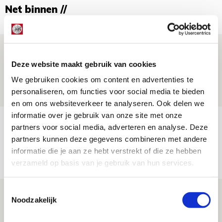
Net binnen //
Word ballenjongen of -meid bij Jong
Ajax - Helmond Sport!
Deze website maakt gebruik van cookies
We gebruiken cookies om content en advertenties te
06 AUGUSTUS 2026 - 13:13
personaliseren, om functies voor social media te bieden
PRIJSVRAAG
en om ons websiteverkeer te analyseren. Ook delen we
informatie over je gebruik van onze site met onze
Reis jij als mascotte mee naar uitduel
partners voor social media, adverteren en analyse. Deze
met Telstar?
partners kunnen deze gegevens combineren met andere
informatie die je aan ze hebt verstrekt of die ze hebben
06 AUGUSTUS 2026 - 13:04
verzameld op basis van je gebruik van hun services.
PRIJSVRAAG
Toestemmingsselectie
Drie dingen die je moet weten over
Noodzakelijk
Ajax - Shelbourne