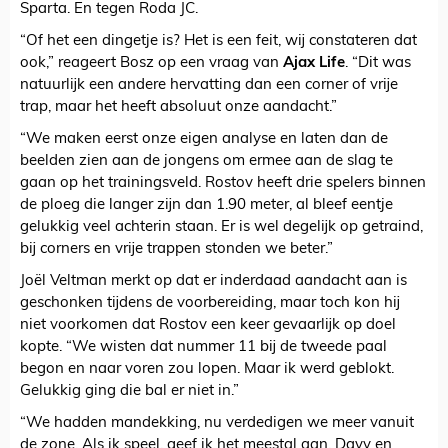
Sparta. En tegen Roda JC.
“Of het een dingetje is? Het is een feit, wij constateren dat
ook,” reageert Bosz op een vraag van
Ajax Life
. “Dit was
natuurlijk een andere hervatting dan een corner of vrije
trap, maar het heeft absoluut onze aandacht.”
“We maken eerst onze eigen analyse en laten dan de
beelden zien aan de jongens om ermee aan de slag te
gaan op het trainingsveld. Rostov heeft drie spelers binnen
de ploeg die langer zijn dan 1.90 meter, al bleef eentje
gelukkig veel achterin staan. Er is wel degelijk op getraind,
bij corners en vrije trappen stonden we beter.”
Joël Veltman merkt op dat er inderdaad aandacht aan is
geschonken tijdens de voorbereiding, maar toch kon hij
niet voorkomen dat Rostov een keer gevaarlijk op doel
kopte. “We wisten dat nummer 11 bij de tweede paal
begon en naar voren zou lopen. Maar ik werd geblokt.
Gelukkig ging die bal er niet in.”
“We hadden mandekking, nu verdedigen we meer vanuit
de zone. Als ik speel, geef ik het meestal aan. Davy en