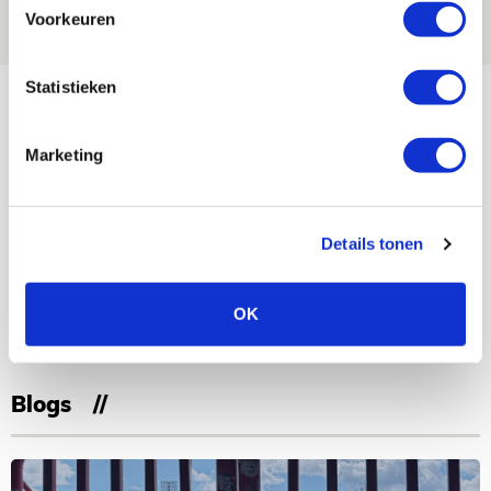
06 AUGUSTUS 2026 - 09:33
Voorkeuren
NIEUWS
Statistieken
Bekijk meer
AGENDA
Marketing
Selectiedag ballenjongens/-meiden
23
[VOL]
AUG
Details tonen
11
Geef Mij Maar Amsterdam
OK
SEP
Blogs