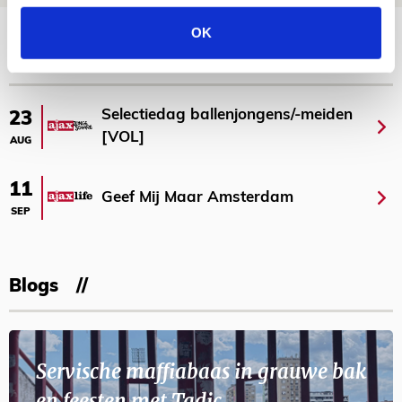
Bekijk meer
OK
AGENDA
Selectiedag ballenjongens/-meiden
23
[VOL]
AUG
11
Geef Mij Maar Amsterdam
SEP
Blogs
Servische maffiabaas in grauwe bak
en feesten met Tadic