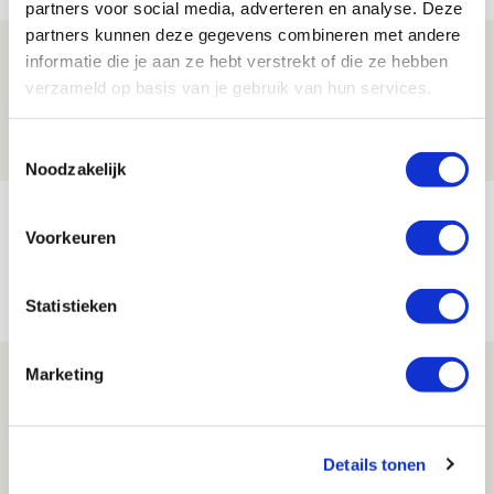
partners voor social media, adverteren en analyse. Deze
partners kunnen deze gegevens combineren met andere
Drie dingen die je moet weten over PEC
informatie die je aan ze hebt verstrekt of die ze hebben
Zwolle - Ajax
verzameld op basis van je gebruik van hun services.
08 AUGUSTUS 2026 - 12:32
Toestemmingsselectie
NIEUWS
Noodzakelijk
Míchels elf: met welke formatie begin
Voorkeuren
jij aan nieuw eredivisieseizoen?
08 AUGUSTUS 2026 - 11:34
Statistieken
NIEUWS
Marketing
Spelen bij Jong Ajax of Ajax 1? Dat
maakt Abdalla ‘geen reet’ uit
08 AUGUSTUS 2026 - 10:04
Details tonen
NIEUWS