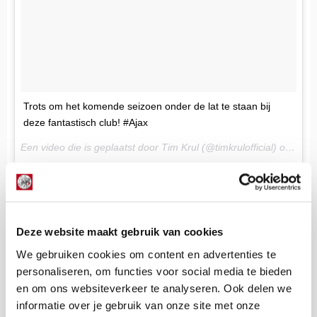
Trots om het komende seizoen onder de lat te staan bij
deze fantastisch club! #Ajax
Een video die is geplaatst door Tim Krul (@timkrulofficial) op
25 A
De Redactie
Bekijk alle berichten van De Redactie
Deze website maakt gebruik van cookies
We gebruiken cookies om content en advertenties te
personaliseren, om functies voor social media te bieden
en om ons websiteverkeer te analyseren. Ook delen we
Net binnen //
informatie over je gebruik van onze site met onze