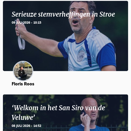
Serieuze stemverheffingen in Stroe
09 JULI 2026 - 10:15
Floris Roos
‘Welkom in het San Siro van de
Veluwe’
08 JULI 2026 - 14:52