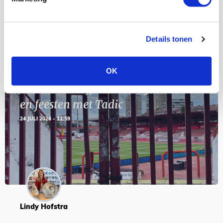
Details tonen
Blogs
OK
Servische maffiabaas in grauwe bak
en feesten met Tadic
24 JULI 2026 - 11:59
Lindy Hofstra