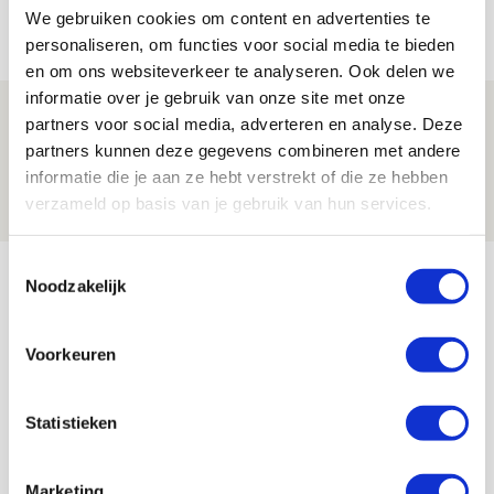
We gebruiken cookies om content en advertenties te
06 AUGUSTUS 2026 - 13:04
personaliseren, om functies voor social media te bieden
PRIJSVRAAG
en om ons websiteverkeer te analyseren. Ook delen we
informatie over je gebruik van onze site met onze
Drie dingen die je moet weten over
partners voor social media, adverteren en analyse. Deze
Ajax - Shelbourne
partners kunnen deze gegevens combineren met andere
informatie die je aan ze hebt verstrekt of die ze hebben
06 AUGUSTUS 2026 - 09:33
verzameld op basis van je gebruik van hun services.
NIEUWS
Toestemmingsselectie
Bekijk meer
Noodzakelijk
AGENDA
Voorkeuren
Selectiedag ballenjongens/-meiden
23
[VOL]
AUG
Statistieken
11
Geef Mij Maar Amsterdam
Marketing
SEP