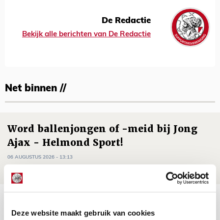
De Redactie
Bekijk alle berichten van De Redactie
Net binnen //
Word ballenjongen of -meid bij Jong
Ajax - Helmond Sport!
06 AUGUSTUS 2026 - 13:13
PRIJSVRAAG
Reis jij als mascotte mee naar uitduel
met Telstar?
Deze website maakt gebruik van cookies