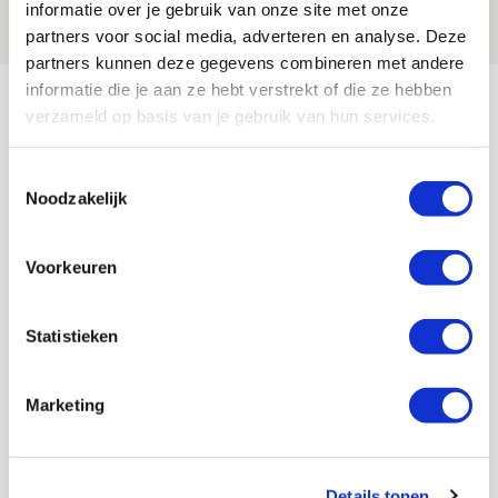
08 AUGUSTUS 2026 - 10:04
informatie over je gebruik van onze site met onze
NIEUWS
partners voor social media, adverteren en analyse. Deze
partners kunnen deze gegevens combineren met andere
Bekijk meer
informatie die je aan ze hebt verstrekt of die ze hebben
verzameld op basis van je gebruik van hun services.
AGENDA
Toestemmingsselectie
Noodzakelijk
Selectiedag ballenjongens/-meiden
23
[VOL]
AUG
Voorkeuren
11
Geef Mij Maar Amsterdam
SEP
Statistieken
Marketing
Blogs
Details tonen