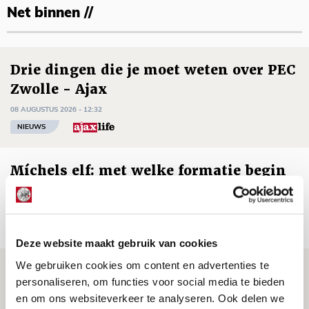
Net binnen //
Drie dingen die je moet weten over PEC
Zwolle - Ajax
08 AUGUSTUS 2026 - 12:32
NIEUWS
Míchels elf: met welke formatie begin
jij aan nieuw eredivisieseizoen?
08 AUGUSTUS 2026 - 11:34
NIEUWS
Deze website maakt gebruik van cookies
We gebruiken cookies om content en advertenties te
Spelen bij Jong Ajax of Ajax 1? Dat
personaliseren, om functies voor social media te bieden
maakt Abdalla ‘geen reet’ uit
en om ons websiteverkeer te analyseren. Ook delen we