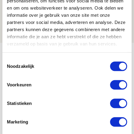
personaliseren, om functies voor social media te bieden
en om ons websiteverkeer te analyseren. Ook delen we
Win vaandeldragertenues van seizoen
informatie over je gebruik van onze site met onze
2025/2026!
partners voor social media, adverteren en analyse. Deze
10 AUGUSTUS 2026 - 16:25
partners kunnen deze gegevens combineren met andere
PRIJSVRAAG
informatie die je aan ze hebt verstrekt of die ze hebben
verzameld op basis van je gebruik van hun services.
Bekijk meer
Toestemmingsselectie
AGENDA
Noodzakelijk
Selectiedag ballenjongens/-meiden
23
Voorkeuren
[VOL]
AUG
11
Statistieken
Geef Mij Maar Amsterdam
SEP
Marketing