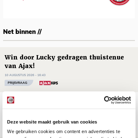
Net binnen //
Win door Lucky gedragen thuistenue
van Ajax!
10 AUGUSTUS 2026 - 16:43
PRIJSVRAAG
Win mascottetenues van seizoen
2025/2026!
10 AUGUSTUS 2026 - 16:37
Deze website maakt gebruik van cookies
PRIJSVRAAG
We gebruiken cookies om content en advertenties te