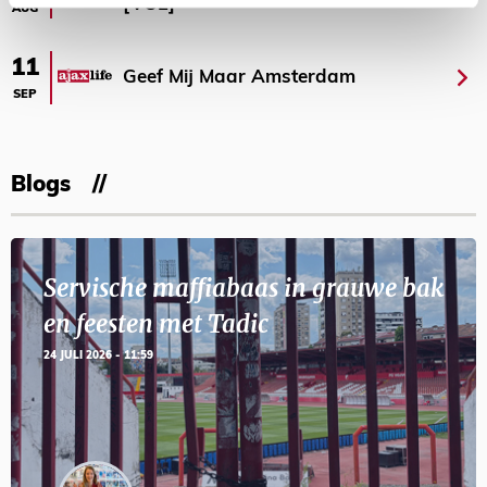
[VOL]
AUG
11
Geef Mij Maar Amsterdam
SEP
Blogs
Servische maffiabaas in grauwe bak
en feesten met Tadic
24 JULI 2026 - 11:59