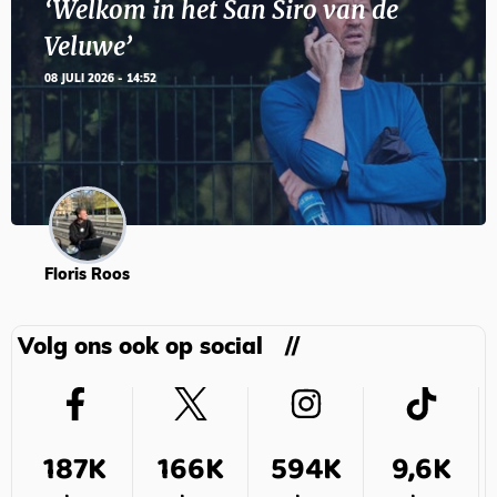
‘Welkom in het San Siro van de
Veluwe’
08 JULI 2026 - 14:52
Floris Roos
Volg ons ook op social
187K
166K
594K
9,6K