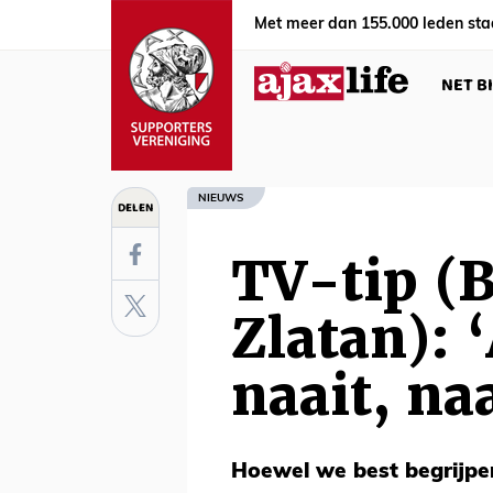
Met meer dan 155.000 leden sta
NET B
NIEUWS
DELEN
TV-tip (
Zlatan): ‘
naait, naa
Hoewel we best begrijpe