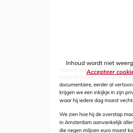
Inhoud wordt niet weerg
Hoewel hij inmiddels al een tijdje
Accepteer cooki
had ook Zlatan als tiener de dr
documentaire, eerder al vertoon
krijgen we een
inkijkje in zijn 
waar hij iedere dag moest vechte
We zien hoe hij de overstap ma
in Amsterdam aanvankelijk allema
die negen miljoen euro moest kos