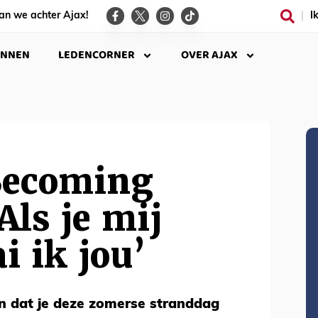
an we achter Ajax!
I
INNEN
LEDENCORNER
OVER AJAX
Becoming
Als je mij
i ik jou’
n dat je deze zomerse stranddag