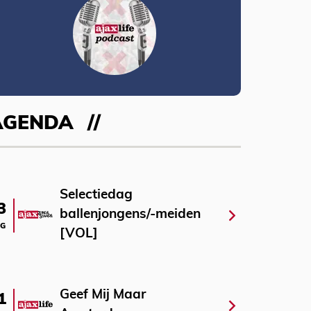
AGENDA
Selectiedag
3
ballenjongens/-meiden
G
[VOL]
Geef Mij Maar
1