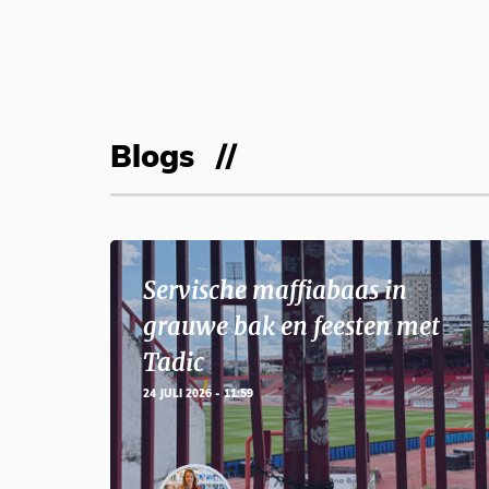
Blogs
Servische maffiabaas in
grauwe bak en feesten met
Tadic
24 JULI 2026 - 11:59