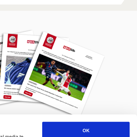
OK
Meld je aan voor de nieuwsbrief
al media te