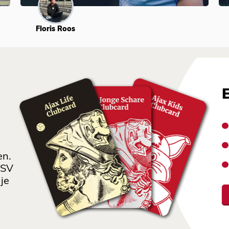
Floris Roos
en.
 SV
je