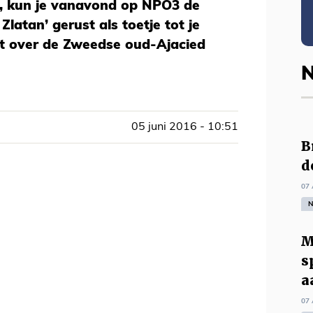
e, kun je vanavond op NPO3 de
latan’ gerust als toetje tot je
et over de Zweedse oud-Ajacied
N
05 juni 2016 - 10:51
B
d
07 
N
M
s
a
07 