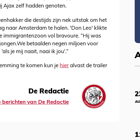
ij Ajax zelf hadden genoten.
hakker die destijds zijn nek uitstak om het
g naar Amsterdam te halen. 'Don Leo' klikte
e immigrantenzoon vol bravoure. “Hij was
ke jongen.We betaalden negen miljoen voor
ls je mij naait, naai ik jou'.”
 stemming te komen kun je
hier
alvast de trailer
De Redactie
2
le berichten van De Redactie
AU
1