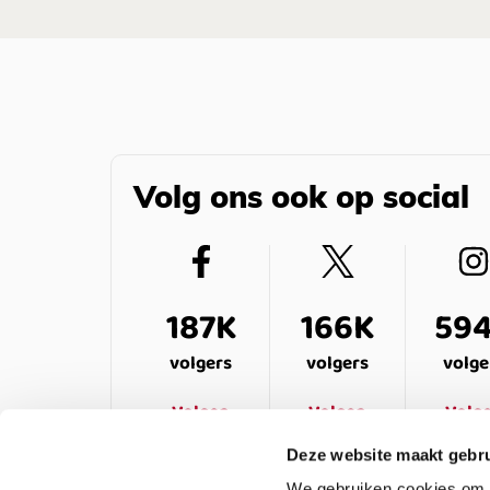
Volg ons ook op social
187K
166K
59
volgers
volgers
volge
Volgen
Volgen
Volg
Deze website maakt gebru
We gebruiken cookies om c