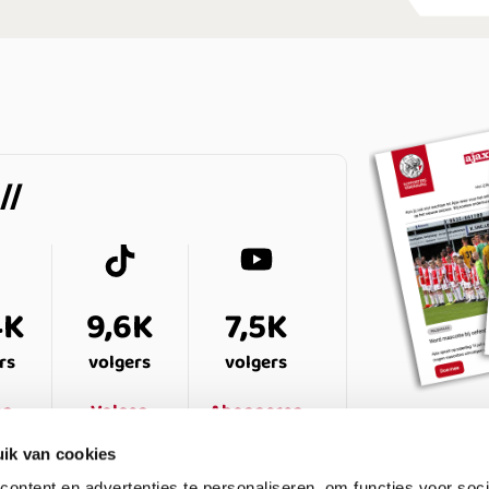
4K
9,6K
7,5K
rs
volgers
volgers
en
Volgen
Abonneren
ik van cookies
ontent en advertenties te personaliseren, om functies voor soci