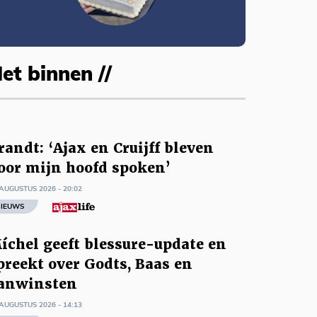
et binnen //
randt: ‘Ajax en Cruijff bleven
oor mijn hoofd spoken’
AUGUSTUS 2026 - 20:02
IEUWS
íchel geeft blessure-update en
preekt over Godts, Baas en
anwinsten
AUGUSTUS 2026 - 14:13