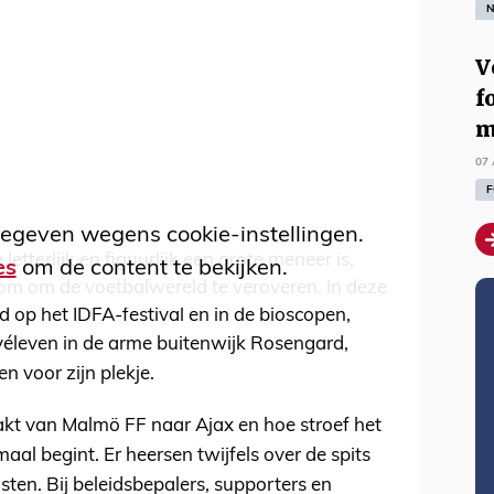
N
V
f
m
07 
F
egeven wegens cookie-instellingen.
 letterlijk en figuurlijk een grote meneer is,
es
om de content te bekijken.
oom om de voetbalwereld te veroveren. In deze
d op het IDFA-festival en in de bioscopen,
privéleven in de arme buitenwijk Rosengard,
n voor zijn plekje.
akt van Malmö FF naar Ajax en hoe stroef het
al begint. Er heersen twijfels over de spits
ten. Bij beleidsbepalers, supporters en