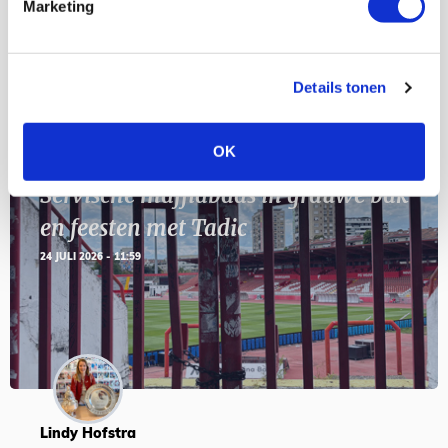
Geef Mij Maar Amsterdam
Marketing
SEP
Details tonen
Blogs
OK
Servische maffiabaas in grauwe bak
en feesten met Tadic
24 JULI 2026 - 11:59
Lindy Hofstra