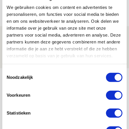
aanwinsten
We gebruiken cookies om content en advertenties te
07 AUGUSTUS 2026 - 14:13
personaliseren, om functies voor social media te bieden
NIEUWS
en om ons websiteverkeer te analyseren. Ook delen we
informatie over je gebruik van onze site met onze
Volop enthousiasme in fotoverslag van
partners voor social media, adverteren en analyse. Deze
partners kunnen deze gegevens combineren met andere
Europees treffen met Shelbourne
informatie die je aan ze hebt verstrekt of die ze hebben
07 AUGUSTUS 2026 - 09:00
verzameld op basis van je gebruik van hun services.
FOTOVERSLAG
Toestemmingsselectie
Bekijk meer
Noodzakelijk
AGENDA
Voorkeuren
Selectiedag ballenjongens/-meiden
23
[VOL]
AUG
Statistieken
11