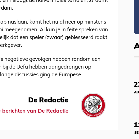
x erin slaagt de halve finales te halen, stroomt
erdam.
op naslaan, komt het nu al neer op minstens
oi meegenomen. Al kun je in feite spreken van
elijk dat een speler (zwaar) geblesseerd raakt,
werkgever.
zelfs negatieve gevolgen hebben rondom een
er bij de Uefa hebben aangedrongen op
nlange discussies ging de Europese
2
AU
De Redactie
le berichten van De Redactie
1
SE