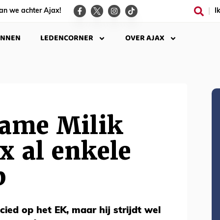
an we achter Ajax!
I
INNEN
LEDENCORNER
OVER AJAX
ame Milik
ax al enkele
p
cied op het EK, maar hij strijdt wel