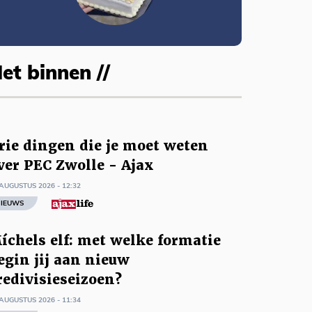
et binnen //
rie dingen die je moet weten
ver PEC Zwolle - Ajax
AUGUSTUS 2026 - 12:32
IEUWS
íchels elf: met welke formatie
egin jij aan nieuw
redivisieseizoen?
AUGUSTUS 2026 - 11:34