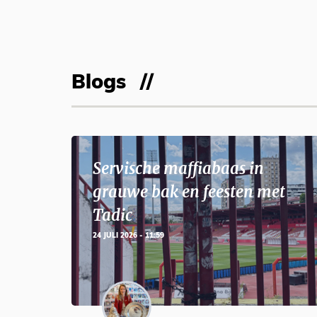
Blogs
Servische maffiabaas in
grauwe bak en feesten met
Tadic
24 JULI 2026 - 11:59