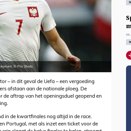
N
S
m
08 
N
e komen. © Pro Shots
tor – in dit geval de Uefa – een vergoeding
ers afstaan aan de nationale ploeg. De
r de aftrap van het openingsduel geopend en
ing.
nd in de kwartfinales nog altijd in de race.
n Portugal, met als inzet een ticket voor de