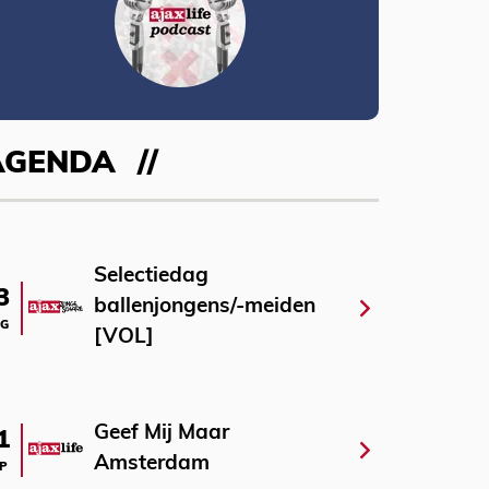
AGENDA
Selectiedag
3
ballenjongens/-meiden
G
[VOL]
Geef Mij Maar
1
Amsterdam
P