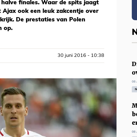
halve finales. Waar de spits jaagt
t Ajax ook een leuk zakcentje over
krijk. De prestaties van Polen
n op.
N
30 juni 2016 - 10:38
D
o
08 
N
M
b
e
08 