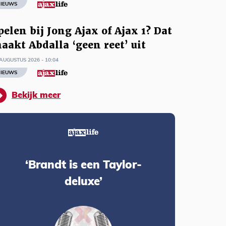
IEUWS
pelen bij Jong Ajax of Ajax 1? Dat
aakt Abdalla ‘geen reet’ uit
AUGUSTUS 2026 - 10:04
IEUWS
Bekijk meer
‘Brandt is een Taylor-
deluxe’