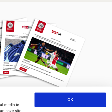
OK
Meld je aan voor de nieuwsbrief
al media te
an onze site