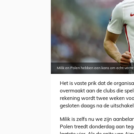
Milik en Polen hebben een kans om echt ver t
Het is vaste prik dat de organisa
overmaakt aan de clubs die spel
rekening wordt twee weken voo
gesloten daags na de uitschakel
Milik is zelfs nu we zijn aanbela
Polen treedt donderdag aan tege