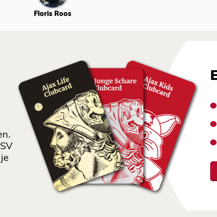
Floris Roos
en.
 SV
je