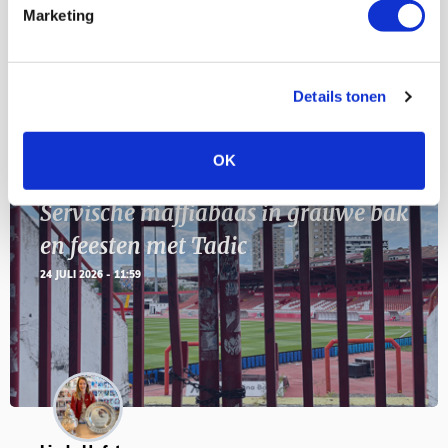
11
Marketing
Geef Mij Maar Amsterdam
SEP
Details tonen
Blogs
OK
Servische maffiabaas in grauwe bak
en feesten met Tadic
24 JULI 2026 - 11:59