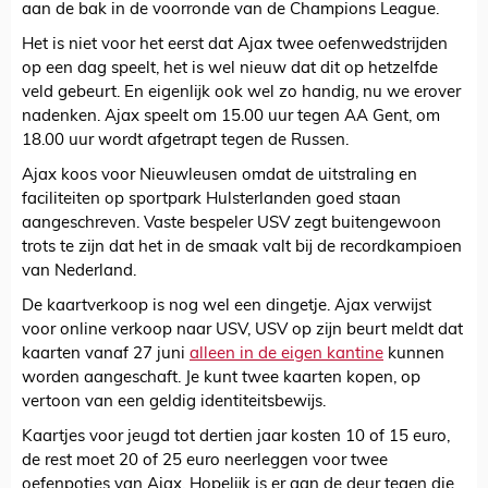
aan de bak in de voorronde van de Champions League.
Het is niet voor het eerst dat Ajax twee oefenwedstrijden
op een dag speelt, het is wel nieuw dat dit op hetzelfde
veld gebeurt. En eigenlijk ook wel zo handig, nu we erover
nadenken. Ajax speelt om 15.00 uur tegen AA Gent, om
18.00 uur wordt afgetrapt tegen de Russen.
Ajax koos voor Nieuwleusen omdat de uitstraling en
faciliteiten op sportpark Hulsterlanden goed staan
aangeschreven. Vaste bespeler USV zegt buitengewoon
trots te zijn dat het in de smaak valt bij de recordkampioen
van Nederland.
De kaartverkoop is nog wel een dingetje. Ajax verwijst
voor online verkoop naar USV, USV op zijn beurt meldt dat
kaarten vanaf 27 juni
alleen in de eigen kantine
kunnen
worden aangeschaft. Je kunt twee kaarten kopen, op
vertoon van een geldig identiteitsbewijs.
Kaartjes voor jeugd tot dertien jaar kosten 10 of 15 euro,
de rest moet 20 of 25 euro neerleggen voor twee
oefenpotjes van Ajax. Hopelijk is er aan de deur tegen die