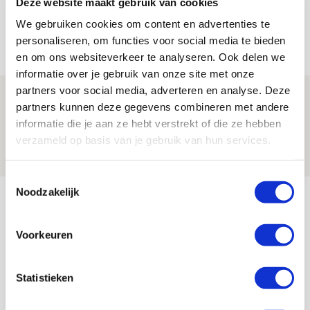
Deze website maakt gebruik van cookies
met Telstar?
We gebruiken cookies om content en advertenties te
06 AUGUSTUS 2026 - 13:04
personaliseren, om functies voor social media te bieden
PRIJSVRAAG
en om ons websiteverkeer te analyseren. Ook delen we
informatie over je gebruik van onze site met onze
partners voor social media, adverteren en analyse. Deze
Drie dingen die je moet weten over
partners kunnen deze gegevens combineren met andere
Ajax - Shelbourne
informatie die je aan ze hebt verstrekt of die ze hebben
verzameld op basis van je gebruik van hun services.
06 AUGUSTUS 2026 - 09:33
NIEUWS
Toestemmingsselectie
Bekijk meer
Noodzakelijk
AGENDA
Voorkeuren
Selectiedag ballenjongens/-meiden
23
[VOL]
Statistieken
AUG