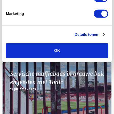
Selectiedag ballenjongens/-meiden
23
[VOL]
AUG
Marketing
11
Geef Mij Maar Amsterdam
SEP
Details tonen
Blogs
OK
Servische maffiabaas in grauwe bak
en feesten met Tadic
24 JULI 2026 - 11:59