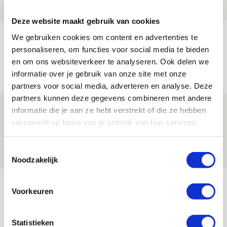
PRIJSVRAAG
Deze website maakt gebruik van cookies
Reis jij als mascotte mee naar uitduel
We gebruiken cookies om content en advertenties te
personaliseren, om functies voor social media te bieden
met Telstar?
en om ons websiteverkeer te analyseren. Ook delen we
06 AUGUSTUS 2026 - 13:04
informatie over je gebruik van onze site met onze
PRIJSVRAAG
partners voor social media, adverteren en analyse. Deze
partners kunnen deze gegevens combineren met andere
Drie dingen die je moet weten over
informatie die je aan ze hebt verstrekt of die ze hebben
verzameld op basis van je gebruik van hun services.
Ajax - Shelbourne
06 AUGUSTUS 2026 - 09:33
Toestemmingsselectie
NIEUWS
Noodzakelijk
Bekijk meer
Voorkeuren
AGENDA
Statistieken