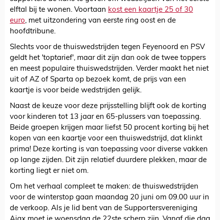
elftal bij te wonen. Voortaan
kost een kaartje 25 of 30
euro
, met uitzondering van eerste ring oost en de
hoofdtribune.
Slechts voor de thuiswedstrijden tegen Feyenoord en PSV
geldt het 'toptarief', maar dit zijn dan ook de twee toppers
en meest populaire thuiswedstrijden. Verder maakt het niet
uit of AZ of Sparta op bezoek komt, de prijs van een
kaartje is voor beide wedstrijden gelijk.
Naast de keuze voor deze prijsstelling blijft ook de korting
voor kinderen tot 13 jaar en 65-plussers van toepassing.
Beide groepen krijgen maar liefst 50 procent korting bij het
kopen van een kaartje voor een thuiswedstrijd, dat klinkt
prima! Deze korting is van toepassing voor diverse vakken
op lange zijden. Dit zijn relatief duurdere plekken, maar de
korting liegt er niet om.
Om het verhaal compleet te maken: de thuiswedstrijden
voor de winterstop gaan maandag 20 juni om 09.00 uur in
de verkoop. Als je lid bent van de Supportersvereniging
Ajax moet je woensdag de 22ste scherp zijn. Vanaf die dag