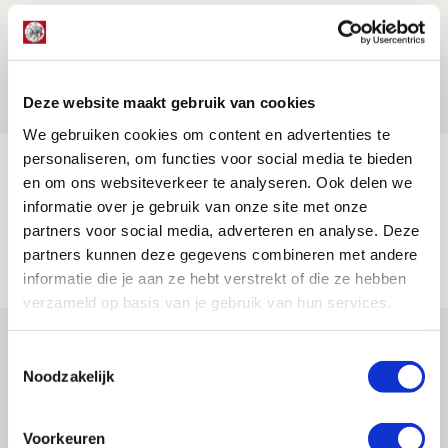
Brandt: ‘Ajax en Cruijff bleven door
mijn hoofd spoken’
07 AUGUSTUS 2026 - 20:02
Deze website maakt gebruik van cookies
NIEUWS
We gebruiken cookies om content en advertenties te
personaliseren, om functies voor social media te bieden
Míchel geeft blessure-update en
en om ons websiteverkeer te analyseren. Ook delen we
spreekt over Godts, Baas en
informatie over je gebruik van onze site met onze
aanwinsten
partners voor social media, adverteren en analyse. Deze
partners kunnen deze gegevens combineren met andere
07 AUGUSTUS 2026 - 14:13
informatie die je aan ze hebt verstrekt of die ze hebben
NIEUWS
verzameld op basis van je gebruik van hun services.
Volop enthousiasme in fotoverslag van
Toestemmingsselectie
Europees treffen met Shelbourne
Noodzakelijk
07 AUGUSTUS 2026 - 09:00
FOTOVERSLAG
Voorkeuren