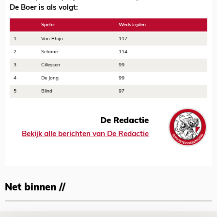
De Boer is als volgt:
Speler
Wedstrijden
1
Van Rhijn
117
2
Schöne
114
3
Cillessen
99
4
De Jong
99
5
Blind
97
De Redactie
Bekijk alle berichten van De Redactie
Net binnen //