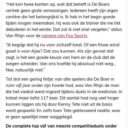
“Het kon twee kanten op, wat dat betreft is De Boers
vertrek geen grote verrassingen. Iedereen heeft zijn eigen
carrière die het belangrijkst is. Ik heb in het begin goede
tijden mogen meemaken, hij was ook de trainer die me liet
debuteren in het eerste. Dat zal ik niet snel vergeten,” aldus
Van Rhijn voor de
camera van Fox Sports
.
“Ik begrijp dat hij nu voor zichzelf kiest. Of een frisse wind
goed is voor Ajax? Dat zou kunnen. Als zijn gevoel dat
zegt, is het een goede keuze van hem en de club dat de
wegen scheiden. Van ons hoefde hij absoluut niet weg...
Nee, natuurlijk niet.”
Tot slot een geinig feitje: van alle spelers die De Boer in
ruim vijf jaar onder zijn hoede had, was Van Rhijn de man
die het vaakst werd ingezet tijdens duels in de eredivisie. In
totaal maar liefst 117 keer. Dit aantal had nog veel hoger
kunnen liggen als hij door Kenny Tete niet uit de basis
werd gespeeld. En zelfs toen Tete geblesseerd raakte, was
er geen speeltijd meer weggelegd.
De complete top vijf van meeste competitieduels onder