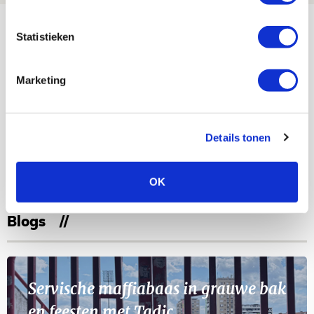
Bekijk meer
Statistieken
AGENDA
Marketing
Selectiedag ballenjongens/-meiden
23
[VOL]
AUG
Details tonen
11
Geef Mij Maar Amsterdam
SEP
OK
Blogs
Servische maffiabaas in grauwe bak
en feesten met Tadic