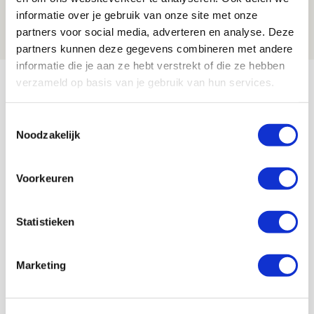
maakt Abdalla ‘geen reet’ uit
informatie over je gebruik van onze site met onze
08 AUGUSTUS 2026 - 10:04
partners voor social media, adverteren en analyse. Deze
NIEUWS
partners kunnen deze gegevens combineren met andere
informatie die je aan ze hebt verstrekt of die ze hebben
Bekijk meer
verzameld op basis van je gebruik van hun services.
AGENDA
Toestemmingsselectie
Noodzakelijk
Selectiedag ballenjongens/-meiden
23
[VOL]
AUG
Voorkeuren
11
Geef Mij Maar Amsterdam
Statistieken
SEP
Marketing
Blogs