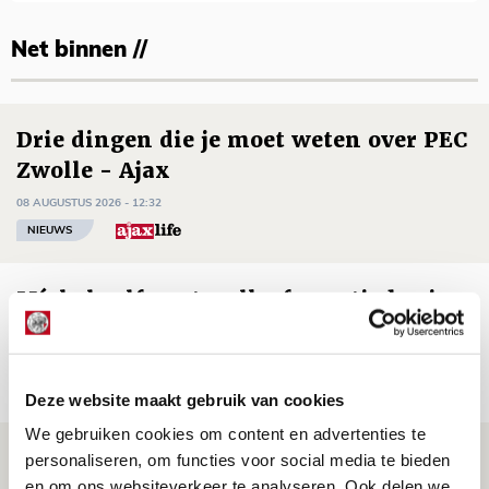
Net binnen //
Drie dingen die je moet weten over PEC
Zwolle - Ajax
08 AUGUSTUS 2026 - 12:32
NIEUWS
Míchels elf: met welke formatie begin
jij aan nieuw eredivisieseizoen?
08 AUGUSTUS 2026 - 11:34
NIEUWS
Deze website maakt gebruik van cookies
We gebruiken cookies om content en advertenties te
Spelen bij Jong Ajax of Ajax 1? Dat
personaliseren, om functies voor social media te bieden
en om ons websiteverkeer te analyseren. Ook delen we