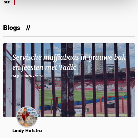
SEP
Blogs
Servische maffiabaas in grauwe bak
en feesten met Tadic
24 JULI 2026 - 11:59
Lindy Hofstra