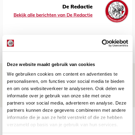
De Redactie
Bekijk alle berichten van De Redactie
Net binnen //
Deze website maakt gebruik van cookies
Ter Stegen over uitdagingen en
We gebruiken cookies om content en advertenties te
leidersrol bij Ajax
personaliseren, om functies voor social media te bieden
en om ons websiteverkeer te analyseren. Ook delen we
05 AUGUSTUS 2026 - 20:00
informatie over je gebruik van onze site met onze
NIEUWS
partners voor social media, adverteren en analyse. Deze
partners kunnen deze gegevens combineren met andere
Míchels elf: zie jij al rol voor
informatie die je aan ze hebt verstrekt of die ze hebben
verzameld op basis van je gebruik van hun services.
aanwinsten in thuisduel met
Shelbourne?