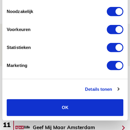
Toestemmingsselectie
05 AUGUSTUS 2026 - 15:35
Noodzakelijk
NIEUWS
Voorkeuren
Laatste Kaarten Actie Ajax - sc
Heerenveen [UITVERKOCHT]
Statistieken
05 AUGUSTUS 2026 - 15:00
NIEUWS
Marketing
Bekijk meer
AGENDA
Details tonen
Selectiedag ballenjongens/-meiden
23
OK
[VOL]
AUG
11
Geef Mij Maar Amsterdam