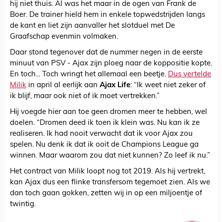
hij niet thuis. Al was het maar in de ogen van Frank de
Boer. De trainer hield hem in enkele topwedstrijden langs
de kant en liet zijn aanvaller het slotduel met De
Graafschap evenmin volmaken.
Daar stond tegenover dat de nummer negen in de eerste
minuut van PSV - Ajax zijn ploeg naar de koppositie kopte.
En toch... Toch wringt het allemaal een beetje.
Dus vertelde
Milik
in april al eerlijk aan
Ajax Life
: “Ik weet niet zeker of
ik blijf, maar ook niet of ik moet vertrekken.”
Hij voegde hier aan toe geen dromen meer te hebben, wel
doelen. “Dromen deed ik toen ik klein was. Nu kan ik ze
realiseren. Ik had nooit verwacht dat ik voor Ajax zou
spelen. Nu denk ik dat ik ooit de Champions League ga
winnen. Maar waarom zou dat niet kunnen? Zo leef ik nu.”
Het contract van Milik loopt nog tot 2019. Als hij vertrekt,
kan Ajax dus een flinke transfersom tegemoet zien. Als we
dan toch gaan gokken, zetten wij in op een miljoentje of
twintig.