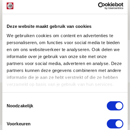
Word ballenjongen of -meid bij Jong
Ajax - Helmond Sport!
06 AUGUSTUS 2026 - 13:13
Deze website maakt gebruik van cookies
PRIJSVRAAG
We gebruiken cookies om content en advertenties te
personaliseren, om functies voor social media te bieden
Reis jij als mascotte mee naar uitduel
en om ons websiteverkeer te analyseren. Ook delen we
informatie over je gebruik van onze site met onze
met Telstar?
partners voor social media, adverteren en analyse. Deze
06 AUGUSTUS 2026 - 13:04
partners kunnen deze gegevens combineren met andere
PRIJSVRAAG
informatie die je aan ze hebt verstrekt of die ze hebben
verzameld op basis van je gebruik van hun services.
Drie dingen die je moet weten over
Ajax - Shelbourne
Toestemmingsselectie
Noodzakelijk
06 AUGUSTUS 2026 - 09:33
NIEUWS
Voorkeuren