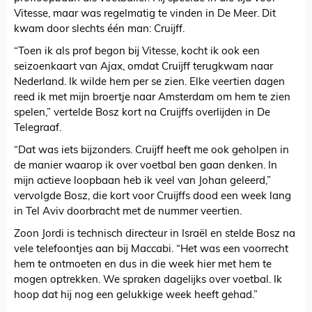
Vitesse, maar was regelmatig te vinden in De Meer. Dit
kwam door slechts één man: Cruijff.
“Toen ik als prof begon bij Vitesse, kocht ik ook een
seizoenkaart van Ajax, omdat Cruijff terugkwam naar
Nederland. Ik wilde hem per se zien. Elke veertien dagen
reed ik met mijn broertje naar Amsterdam om hem te zien
spelen,” vertelde Bosz kort na Cruijffs overlijden in De
Telegraaf.
“Dat was iets bijzonders. Cruijff heeft me ook geholpen in
de manier waarop ik over voetbal ben gaan denken. In
mijn actieve loopbaan heb ik veel van Johan geleerd,”
vervolgde Bosz, die kort voor Cruijffs dood een week lang
in Tel Aviv doorbracht met de nummer veertien.
Zoon Jordi is technisch directeur in Israël en stelde Bosz na
vele telefoontjes aan bij Maccabi. “Het was een voorrecht
hem te ontmoeten en dus in die week hier met hem te
mogen optrekken. We spraken dagelijks over voetbal. Ik
hoop dat hij nog een gelukkige week heeft gehad.”