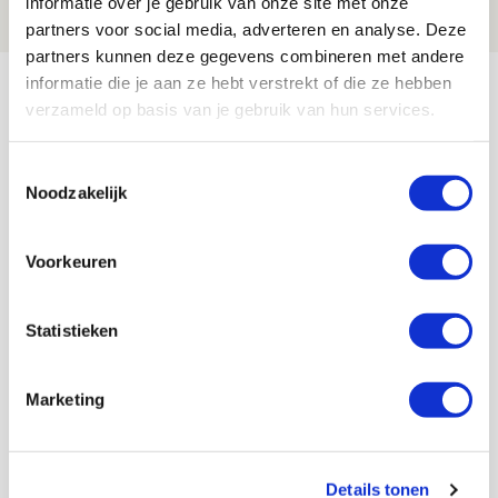
informatie over je gebruik van onze site met onze
NIEUWS
partners voor social media, adverteren en analyse. Deze
partners kunnen deze gegevens combineren met andere
Bekijk meer
informatie die je aan ze hebt verstrekt of die ze hebben
verzameld op basis van je gebruik van hun services.
AGENDA
Toestemmingsselectie
Selectiedag ballenjongens/-meiden
23
Noodzakelijk
[VOL]
AUG
Voorkeuren
11
Geef Mij Maar Amsterdam
SEP
Statistieken
Blogs
Marketing
Details tonen