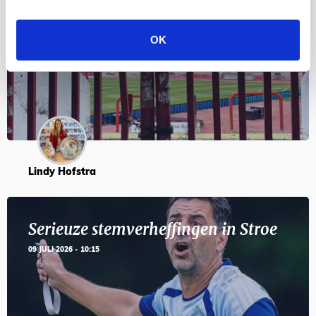
Servische maffiabaas in grauwe bak
en feesten met Tadic
OK
24 JULI 2026 - 11:59
Lindy Hofstra
Serieuze stemverheffingen in Stroe
09 JULI 2026 - 10:15