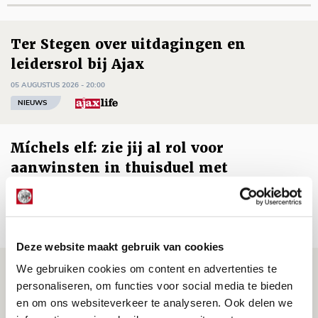
Ter Stegen over uitdagingen en
leidersrol bij Ajax
05 AUGUSTUS 2026 - 20:00
NIEUWS
Míchels elf: zie jij al rol voor
aanwinsten in thuisduel met
Shelbourne?
05 AUGUSTUS 2026 - 15:35
NIEUWS
Deze website maakt gebruik van cookies
We gebruiken cookies om content en advertenties te
Laatste Kaarten Actie Ajax - sc
personaliseren, om functies voor social media te bieden
Heerenveen [UITVERKOCHT]
en om ons websiteverkeer te analyseren. Ook delen we
05 AUGUSTUS 2026 - 15:00