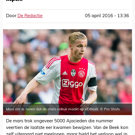
Door
De Redactie
05 april 2016 - 13:36
Mooi om te horen dat de mars indruk maakt op VDBeek. © Pro Shots
De mars trok ongeveer 5000 Ajacieden die nummer
veertien de laatste eer kwamen bewijzen. Van de Beek kon
zelf uiteraard niet meelopen, maar hield het verloop wel in