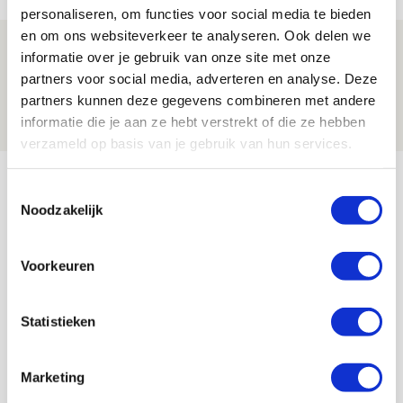
personaliseren, om functies voor social media te bieden
en om ons websiteverkeer te analyseren. Ook delen we
Spelen bij Jong Ajax of Ajax 1? Dat
informatie over je gebruik van onze site met onze
maakt Abdalla ‘geen reet’ uit
partners voor social media, adverteren en analyse. Deze
partners kunnen deze gegevens combineren met andere
08 AUGUSTUS 2026 - 10:04
informatie die je aan ze hebt verstrekt of die ze hebben
NIEUWS
verzameld op basis van je gebruik van hun services.
Bekijk meer
Toestemmingsselectie
AGENDA
Noodzakelijk
Selectiedag ballenjongens/-meiden
23
Voorkeuren
[VOL]
AUG
Statistieken
11
Geef Mij Maar Amsterdam
SEP
Marketing