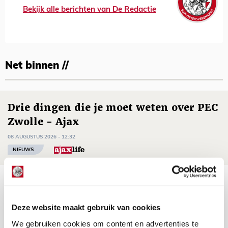
Bekijk alle berichten van De Redactie
Net binnen //
Drie dingen die je moet weten over PEC
Zwolle - Ajax
08 AUGUSTUS 2026 - 12:32
NIEUWS
Míchels elf: met welke formatie begin
jij aan nieuw eredivisieseizoen?
Deze website maakt gebruik van cookies
08 AUGUSTUS 2026 - 11:34
We gebruiken cookies om content en advertenties te
NIEUWS