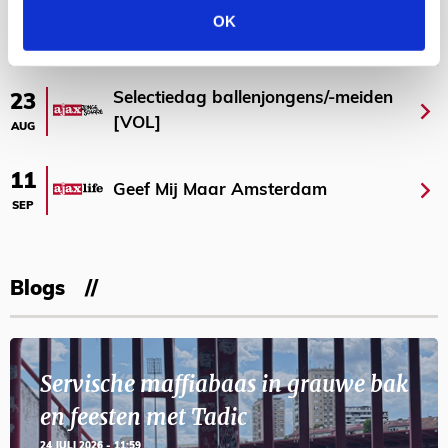
OK
AGENDA
Selectiedag ballenjongens/-meiden
23
[VOL]
AUG
11
Geef Mij Maar Amsterdam
SEP
Blogs
Servische maffiabaas in grauwe bak
en feesten met Tadic
24 JULI 2026 - 11:59