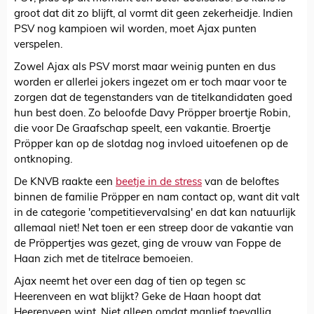
groot dat dit zo blijft, al vormt dit geen zekerheidje. Indien
PSV nog kampioen wil worden, moet Ajax punten
verspelen.
Zowel Ajax als PSV morst maar weinig punten en dus
worden er allerlei jokers ingezet om er toch maar voor te
zorgen dat de tegenstanders van de titelkandidaten goed
hun best doen. Zo beloofde Davy Pröpper broertje Robin,
die voor De Graafschap speelt, een vakantie. Broertje
Pröpper kan op de slotdag nog invloed uitoefenen op de
ontknoping.
De KNVB raakte een
beetje in de stress
van de beloftes
binnen de familie Pröpper en nam contact op, want dit valt
in de categorie 'competitievervalsing' en dat kan natuurlijk
allemaal niet! Net toen er een streep door de vakantie van
de Pröppertjes was gezet, ging de vrouw van Foppe de
Haan zich met de titelrace bemoeien.
Ajax neemt het over een dag of tien op tegen sc
Heerenveen en wat blijkt? Geke de Haan hoopt dat
Heerenveen wint. Niet alleen omdat manlief toevallig