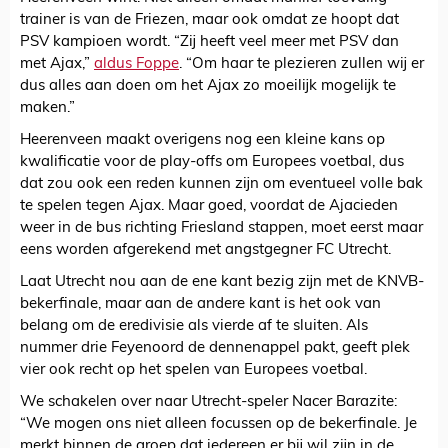
trainer is van de Friezen, maar ook omdat ze hoopt dat
PSV kampioen wordt. “Zij heeft veel meer met PSV dan
met Ajax,”
aldus Foppe
. “Om haar te plezieren zullen wij er
dus alles aan doen om het Ajax zo moeilijk mogelijk te
maken.”
Heerenveen maakt overigens nog een kleine kans op
kwalificatie voor de play-offs om Europees voetbal, dus
dat zou ook een reden kunnen zijn om eventueel volle bak
te spelen tegen Ajax. Maar goed, voordat de Ajacieden
weer in de bus richting Friesland stappen, moet eerst maar
eens worden afgerekend met angstgegner FC Utrecht.
Laat Utrecht nou aan de ene kant bezig zijn met de KNVB-
bekerfinale, maar aan de andere kant is het ook van
belang om de eredivisie als vierde af te sluiten. Als
nummer drie Feyenoord de dennenappel pakt, geeft plek
vier ook recht op het spelen van Europees voetbal.
We schakelen over naar Utrecht-speler Nacer Barazite:
“We mogen ons niet alleen focussen op de bekerfinale. Je
merkt binnen de groep dat iedereen er bij wil zijn in de