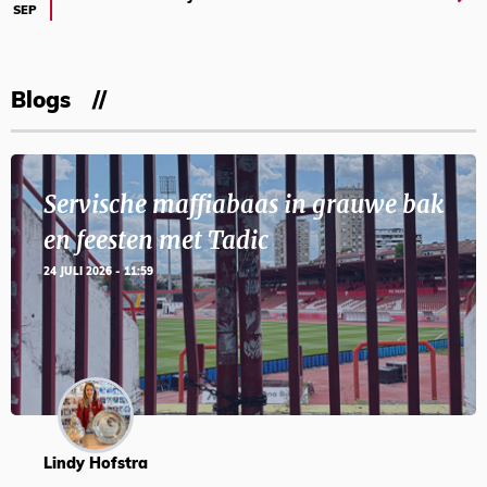
SEP
Blogs
Servische maffiabaas in grauwe bak
en feesten met Tadic
24 JULI 2026 - 11:59
Lindy Hofstra