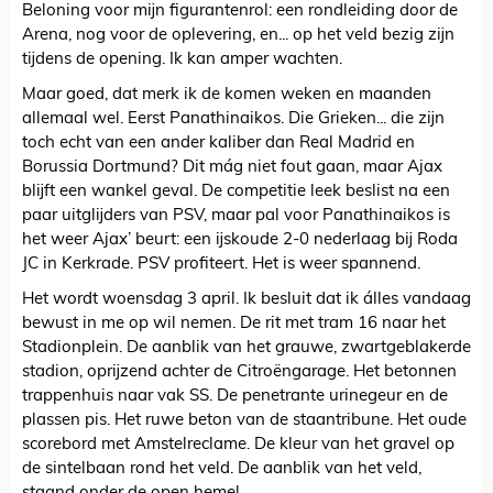
Beloning voor mijn figurantenrol: een rondleiding door de
Arena, nog voor de oplevering, en... op het veld bezig zijn
tijdens de opening. Ik kan amper wachten.
Maar goed, dat merk ik de komen weken en maanden
allemaal wel. Eerst Panathinaikos. Die Grieken... die zijn
toch echt van een ander kaliber dan Real Madrid en
Borussia Dortmund? Dit mág niet fout gaan, maar Ajax
blijft een wankel geval. De competitie leek beslist na een
paar uitglijders van PSV, maar pal voor Panathinaikos is
het weer Ajax’ beurt: een ijskoude 2-0 nederlaag bij Roda
JC in Kerkrade. PSV profiteert. Het is weer spannend.
Het wordt woensdag 3 april. Ik besluit dat ik álles vandaag
bewust in me op wil nemen. De rit met tram 16 naar het
Stadionplein. De aanblik van het grauwe, zwartgeblakerde
stadion, oprijzend achter de Citroëngarage. Het betonnen
trappenhuis naar vak SS. De penetrante urinegeur en de
plassen pis. Het ruwe beton van de staantribune. Het oude
scorebord met Amstelreclame. De kleur van het gravel op
de sintelbaan rond het veld. De aanblik van het veld,