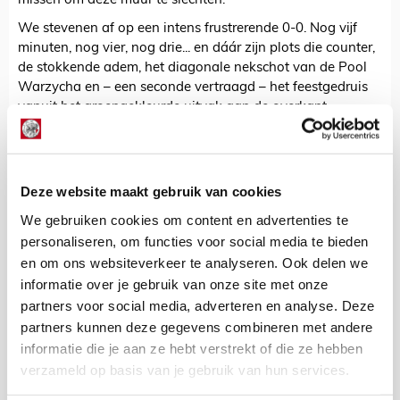
missen om deze muur te slechten.
We stevenen af op een intens frustrerende 0-0. Nog vijf
minuten, nog vier, nog drie... en dáár zijn plots die counter,
de stokkende adem, het diagonale nekschot van de Pool
Warzycha en – een seconde vertraagd – het feestgedruis
vanuit het groengekleurde uitvak aan de overkant.
Kei- en keihard komt de treffer aan. Doodstil is plotseling
het 'Olympisch'. Moet het hier zó eindigen? Is dit een
dubbel afscheid, van een legendarisch Europacupstadion
Deze website maakt gebruik van cookies
én een Europacupdroom? Iedereen weet: in Griekenland
wacht de groene gekte en zal het lastig winnen zijn.
We gebruiken cookies om content en advertenties te
Panathinaikos zal ook voor eigen publiek schaamteloos
personaliseren, om functies voor social media te bieden
afbraakvoetbal spelen, desnoods.
en om ons websiteverkeer te analyseren. Ook delen we
Griekse vuisten gaan de lucht in. Het is klaar, in meer dan
informatie over je gebruik van onze site met onze
één opzicht. We druipen af, te ziek van de uitslag om nog
partners voor social media, adverteren en analyse. Deze
één keer goed naar deze plek te kijken.
partners kunnen deze gegevens combineren met andere
informatie die je aan ze hebt verstrekt of die ze hebben
Dag Olympisch, denk ik nog even. En daarna: dag
verzameld op basis van je gebruik van hun services.
Champions League?