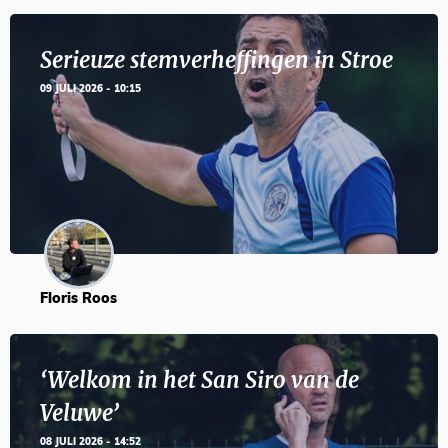
Serieuze stemverheffingen in Stroe
09 JULI 2026 - 10:15
Floris Roos
‘Welkom in het San Siro van de
Veluwe’
08 JULI 2026 - 14:52