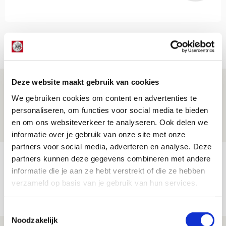
Net binnen //
Deze website maakt gebruik van cookies
Drie dingen die je moet weten over PEC
Zwolle - Ajax
We gebruiken cookies om content en advertenties te
personaliseren, om functies voor social media te bieden
08 AUGUSTUS 2026 - 12:32
en om ons websiteverkeer te analyseren. Ook delen we
NIEUWS
informatie over je gebruik van onze site met onze
partners voor social media, adverteren en analyse. Deze
Míchels elf: met welke formatie begin
partners kunnen deze gegevens combineren met andere
informatie die je aan ze hebt verstrekt of die ze hebben
jij aan nieuw eredivisieseizoen?
verzameld op basis van je gebruik van hun services.
08 AUGUSTUS 2026 - 11:34
NIEUWS
Toestemmingsselectie
Noodzakelijk