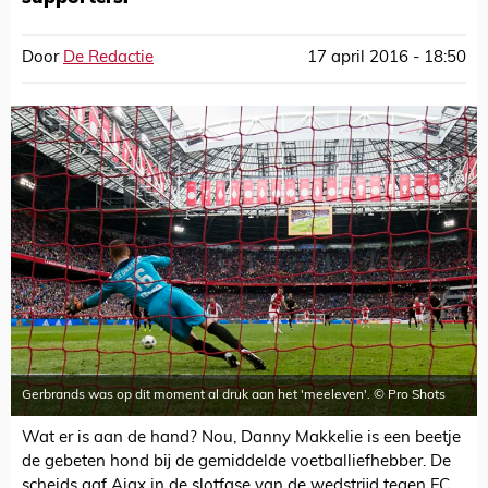
Door
De Redactie
17 april 2016 - 18:50
Gerbrands was op dit moment al druk aan het 'meeleven'. © Pro Shots
Wat er is aan de hand? Nou, Danny Makkelie is een beetje
de gebeten hond bij de gemiddelde voetballiefhebber. De
scheids gaf Ajax in de slotfase van de wedstrijd tegen FC