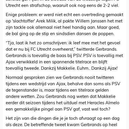
Utrecht een strafschop, waaruit ook nog eens de 2-2 viel.
Enige probleem: er werd niet echt een overtreding gemaakt
op 'slachtoffer' Arek Milik, al pakte Willem Janssen het met
zijn tackle ook allemaal niet heel handig aan. Maar goed,
de bal ging op de stip en sindsdien dansen de poppen.
“Tja, laat ik het zo omschrijven: ik leef mee met het gevoel
dat er nu bij FC Utrecht overheerst,” twitterde Gerbrands.
Gerbrands is toevallig de baas bij PSV. PSV is toevallig met
Ajax verwikkeld in een spannende titelrace en blijft
toevallig tweede. Dankzij Makkelie. Euhm.. Dankzij Ajax!
Normaal gesproken zien we Gerbrands nooit twitteren
tijdens een wedstrijd van Ajax, behalve dan soms als PSV
de tegenstander is, maar tijdens een titelrace gelden
andere wetten. Zou Gerbrands nog weten dat Makkelie
eerder dit seizoen tijdens het uitduel met Heracles Almelo
een gemakkelijke pingel aan PSV gaf, vast wel toch?
Het zijn van die dingen die je je toch afvraagt op een dag
als deze. De betreffende tweet kwam Gerbrands op heel