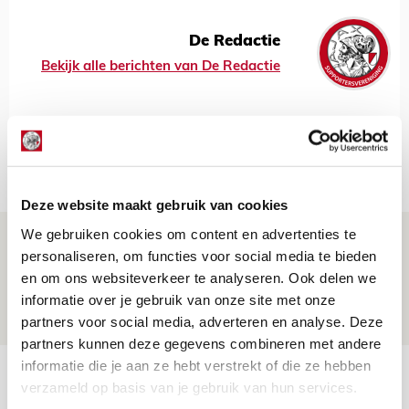
De Redactie
Bekijk alle berichten van De Redactie
Net binnen //
Deze website maakt gebruik van cookies
We gebruiken cookies om content en advertenties te
Brandt: ‘Ajax en Cruijff bleven door
personaliseren, om functies voor social media te bieden
mijn hoofd spoken’
en om ons websiteverkeer te analyseren. Ook delen we
07 AUGUSTUS 2026 - 20:02
informatie over je gebruik van onze site met onze
NIEUWS
partners voor social media, adverteren en analyse. Deze
partners kunnen deze gegevens combineren met andere
informatie die je aan ze hebt verstrekt of die ze hebben
Míchel geeft blessure-update en
verzameld op basis van je gebruik van hun services.
spreekt over Godts, Baas en