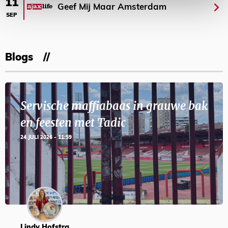
11
Geef Mij Maar Amsterdam
SEP
Blogs
Servische maffiabaas in grauwe bak
en feesten met Tadic
24 JULI 2026 - 11:59
Lindy Hofstra