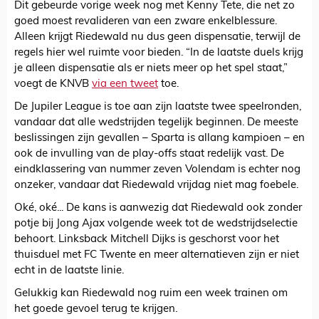
Dit gebeurde vorige week nog met Kenny Tete, die net zo
goed moest revalideren van een zware enkelblessure.
Alleen krijgt Riedewald nu dus geen dispensatie, terwijl de
regels hier wel ruimte voor bieden. “In de laatste duels krijg
je alleen dispensatie als er niets meer op het spel staat,”
voegt de KNVB
via een tweet
toe.
De Jupiler League is toe aan zijn laatste twee speelronden,
vandaar dat alle wedstrijden tegelijk beginnen. De meeste
beslissingen zijn gevallen – Sparta is allang kampioen – en
ook de invulling van de play-offs staat redelijk vast. De
eindklassering van nummer zeven Volendam is echter nog
onzeker, vandaar dat Riedewald vrijdag niet mag foebele.
Oké, oké... De kans is aanwezig dat Riedewald ook zonder
potje bij Jong Ajax volgende week tot de wedstrijdselectie
behoort. Linksback Mitchell Dijks is geschorst voor het
thuisduel met FC Twente en meer alternatieven zijn er niet
echt in de laatste linie.
Gelukkig kan Riedewald nog ruim een week trainen om
het goede gevoel terug te krijgen.