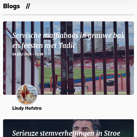
Blogs
Servische maffiabaas in grauwe bak
en feesten met Tadic
24 JULI 2026 - 11:59
Lindy Hofstra
Serieuze stemverheffingen in Stroe