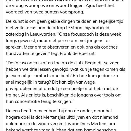
de vraag waarop we antwoord krijgen. Ajax heeft het
voordeel van twee punten voorsprong.
De kunst is om geen gekke dingen te doen en tegelijkertijd
met volle focus aan de aftrap te staan, bijvoorbeeld
zaterdag in Leeuwarden. “Onze focuscoach is deze week
langs geweest, maar niet per se om met jongens te
spreken. Meer om te observeren en ook ons als coaches
handvatten te geven,” legt Frank de Boer uit.
“De focuscoach is af en toe op de club. Begin dit seizoen
hebben we drie lessen gevolgd: wat kun je tegenkomen als
je even uit je comfort zone bent? En hoe kom je daar zo
snel mogelijk in terug? Dit kan zijn vanwege
privéproblemen of omdat je een beetje mot hebt met de
trainer. Als er iets is, beschikken de jongens over tools om
hun concentratie terug te krijgen.”
De een heeft er meer baat bij dan de ander, maar het
hogere doel is dat Mertensjes uitblijven en dat niemand
ook maar in de waan verkeert waar Dries Mertens om
bekend werd: te vroeg juichen dat een kampioenschap