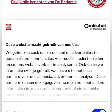
Bekijk alle berichten van De Redactie
Net binnen //
Deze website maakt gebruik van cookies
Drie dingen die je moet weten over PEC
We gebruiken cookies om content en advertenties te
Zwolle - Ajax
personaliseren, om functies voor social media te bieden
en om ons websiteverkeer te analyseren. Ook delen we
08 AUGUSTUS 2026 - 12:32
informatie over je gebruik van onze site met onze
NIEUWS
partners voor social media, adverteren en analyse. Deze
partners kunnen deze gegevens combineren met andere
Míchels elf: met welke formatie begin
informatie die je aan ze hebt verstrekt of die ze hebben
jij aan nieuw eredivisieseizoen?
verzameld op basis van je gebruik van hun services.
08 AUGUSTUS 2026 - 11:34
Toestemmingsselectie
NIEUWS