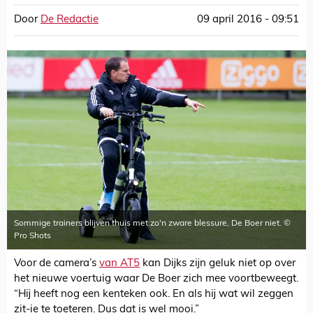
Door
De Redactie
09 april 2016 - 09:51
Sommige trainers blijven thuis met zo'n zware blessure, De Boer niet. ©
Pro Shots
Voor de camera’s
van AT5
kan Dijks zijn geluk niet op over
het nieuwe voertuig waar De Boer zich mee voortbeweegt.
“Hij heeft nog een kenteken ook. En als hij wat wil zeggen
zit-ie te toeteren. Dus dat is wel mooi.”