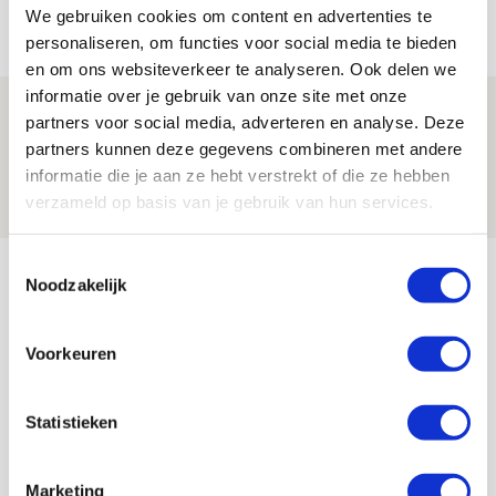
We gebruiken cookies om content en advertenties te
09 AUGUSTUS 2026 - 18:14
personaliseren, om functies voor social media te bieden
NIEUWS
en om ons websiteverkeer te analyseren. Ook delen we
informatie over je gebruik van onze site met onze
Míchel: ‘Mentaliteit werd beter nadat
partners voor social media, adverteren en analyse. Deze
ik wissels erin bracht’
partners kunnen deze gegevens combineren met andere
informatie die je aan ze hebt verstrekt of die ze hebben
09 AUGUSTUS 2026 - 18:14
verzameld op basis van je gebruik van hun services.
NIEUWS
Bekijk meer
Toestemmingsselectie
Noodzakelijk
AGENDA
Voorkeuren
Selectiedag ballenjongens/-meiden
23
[VOL]
AUG
Statistieken
11
Geef Mij Maar Amsterdam
Marketing
SEP