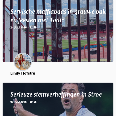
Servische maffiabaas in grauwe bak
en feesten met Tadic
24 JULI 2026 - 11:59
Lindy Hofstra
Serieuze stemverheffingen in Stroe
09 JULI 2026 - 10:15