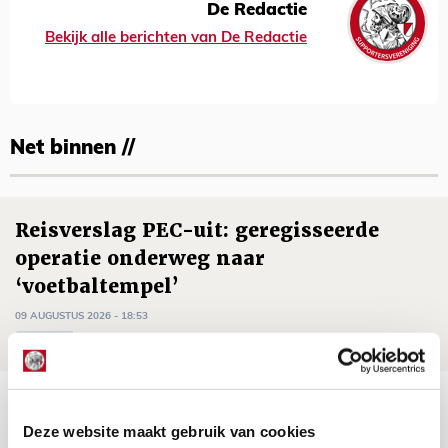
De Redactie
Bekijk alle berichten van De Redactie
Net binnen //
Reisverslag PEC-uit: geregisseerde
operatie onderweg naar
‘voetbaltempel’
09 AUGUSTUS 2026 - 18:53
BLOG
Brandt heeft veel vertrouwen in Ajax
dat steeds beter wordt
Deze website maakt gebruik van cookies