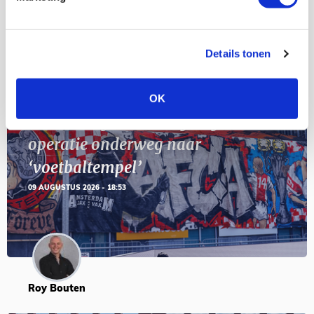
Details tonen
Blogs
OK
Reisverslag PEC-uit: geregisseerde
operatie onderweg naar
‘voetbaltempel’
09 AUGUSTUS 2026 - 18:53
Roy Bouten