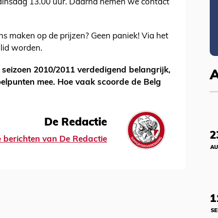
 dinsdag 13.00 uur. Daarna nemen we contact
ans maken op de prijzen? Geen paniek! Via het
 lid worden.
 seizoen 2010/2011 verdedigend belangrijk,
oelpunten mee. Hoe vaak scoorde de Belg
De Redactie
2
le berichten van De Redactie
AU
1
SE