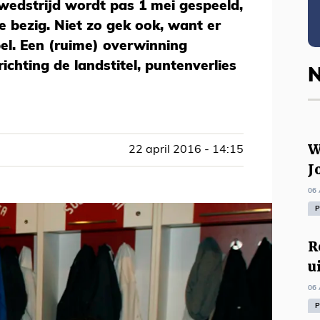
 wedstrijd wordt pas 1 mei gespeeld,
e bezig. Niet zo gek ook, want er
el. Een (ruime) overwinning
ichting de landstitel, puntenverlies
N
W
22 april 2016 - 14:15
J
06 
P
R
u
06 
P