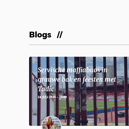
Blogs
Servische maffiabaas in
grauwe bak en feesten met
Tadic
24 JULI 2026 - 11:59