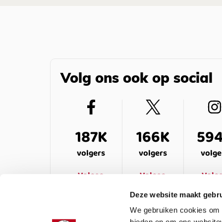
Volg ons ook op social
187K
166K
59
volgers
volgers
volge
Volgen
Volgen
Volg
Deze website maakt gebru
We gebruiken cookies om c
bieden en om ons websitev