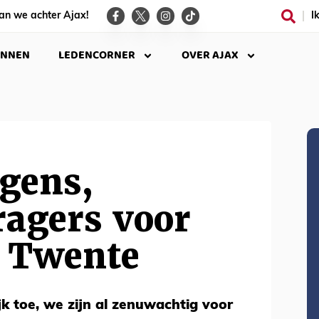
an we achter Ajax!
I
INNEN
LEDENCORNER
OVER AJAX
gens,
ragers voor
C Twente
k toe, we zijn al zenuwachtig voor