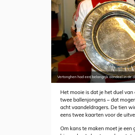
Vertonghen had een belangrijk aandeel in de de
Het mooie is dat je het duel va
twee ballenjongens – dat mogen z
acht vaandeldragers. De tien win
eens twee kaarten voor de uitve
Om kans te maken moet je een 