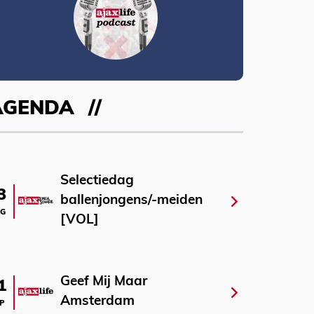
AGENDA
Selectiedag
3
ballenjongens/-meiden
G
[VOL]
Geef Mij Maar
1
Amsterdam
P