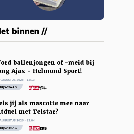
et binnen //
ord ballenjongen of -meid bij
ong Ajax - Helmond Sport!
AUGUSTUS 2026 - 13:13
RIJSVRAAG
eis jij als mascotte mee naar
itduel met Telstar?
AUGUSTUS 2026 - 13:04
RIJSVRAAG