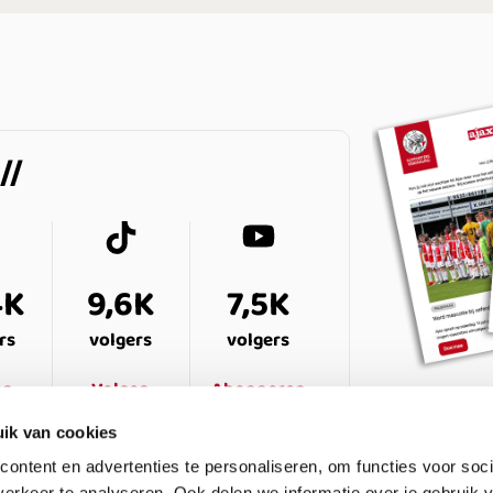
4K
9,6K
7,5K
rs
volgers
volgers
en
Volgen
Abonneren
ik van cookies
ontent en advertenties te personaliseren, om functies voor soci
erkeer te analyseren. Ook delen we informatie over je gebruik v