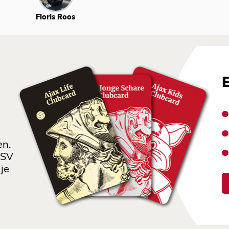
Floris Roos
en.
 SV
je