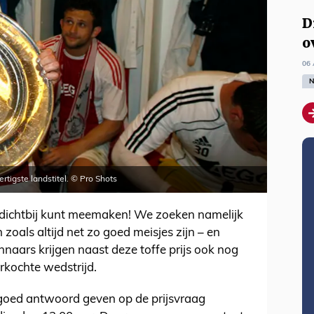
D
o
06 
N
rtigste landstitel. © Pro Shots
n dichtbij kunt meemaken! We zoeken namelijk
oals altijd net zo goed meisjes zijn – en
naars krijgen naast deze toffe prijs ook nog
rkochte wedstrijd.
goed antwoord geven op de prijsvraag