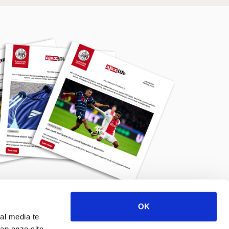
OK
Meld je aan voor de nieuwsbrief
al media te
an onze site