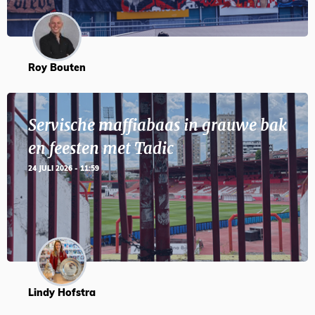
Roy Bouten
Servische maffiabaas in grauwe bak
en feesten met Tadic
24 JULI 2026 - 11:59
Lindy Hofstra