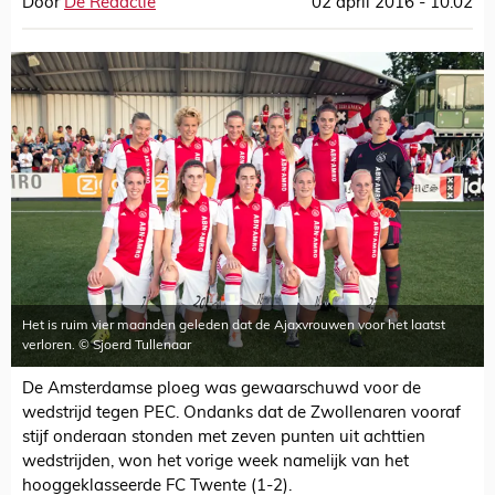
Door
De Redactie
02 april 2016 - 10:02
Het is ruim vier maanden geleden dat de Ajaxvrouwen voor het laatst
verloren. © Sjoerd Tullenaar
De Amsterdamse ploeg was gewaarschuwd voor de
wedstrijd tegen PEC. Ondanks dat de Zwollenaren vooraf
stijf onderaan stonden met zeven punten uit achttien
wedstrijden, won het vorige week namelijk van het
hooggeklasseerde FC Twente (1-2).