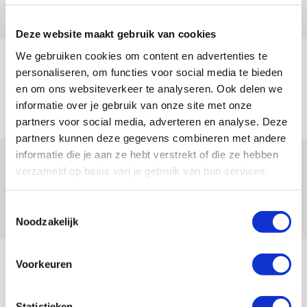
10 AUGUSTUS 2026 - 16:43
PRIJSVRAAG
Deze website maakt gebruik van cookies
We gebruiken cookies om content en advertenties te
Win mascottetenues van seizoen
personaliseren, om functies voor social media te bieden
2025/2026!
en om ons websiteverkeer te analyseren. Ook delen we
10 AUGUSTUS 2026 - 16:37
informatie over je gebruik van onze site met onze
PRIJSVRAAG
partners voor social media, adverteren en analyse. Deze
partners kunnen deze gegevens combineren met andere
informatie die je aan ze hebt verstrekt of die ze hebben
Win vaandeldragertenues van seizoen
verzameld op basis van je gebruik van hun services.
2025/2026!
10 AUGUSTUS 2026 - 16:25
Toestemmingsselectie
PRIJSVRAAG
Noodzakelijk
Bekijk meer
Voorkeuren
AGENDA
Statistieken