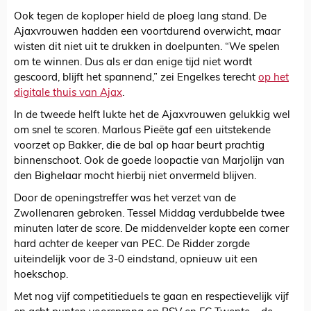
Ook tegen de koploper hield de ploeg lang stand. De
Ajaxvrouwen hadden een voortdurend overwicht, maar
wisten dit niet uit te drukken in doelpunten. “We spelen
om te winnen. Dus als er dan enige tijd niet wordt
gescoord, blijft het spannend,” zei Engelkes terecht
op het
digitale thuis van Ajax
.
In de tweede helft lukte het de Ajaxvrouwen gelukkig wel
om snel te scoren. Marlous Pieëte gaf een uitstekende
voorzet op Bakker, die de bal op haar beurt prachtig
binnenschoot. Ook de goede loopactie van Marjolijn van
den Bighelaar mocht hierbij niet onvermeld blijven.
Door de openingstreffer was het verzet van de
Zwollenaren gebroken. Tessel Middag verdubbelde twee
minuten later de score. De middenvelder kopte een corner
hard achter de keeper van PEC. De Ridder zorgde
uiteindelijk voor de 3-0 eindstand, opnieuw uit een
hoekschop.
Met nog vijf competitieduels te gaan en respectievelijk vijf