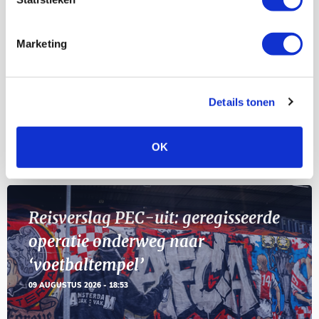
Selectiedag ballenjongens/-meiden
23
[VOL]
AUG
Marketing
11
Geef Mij Maar Amsterdam
SEP
Details tonen
OK
Blogs
Reisverslag PEC-uit: geregisseerde
operatie onderweg naar
‘voetbaltempel’
09 AUGUSTUS 2026 - 18:53