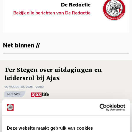
De Redactie
Bekijk alle berichten van De Redactie
Net binnen //
Ter Stegen over uitdagingen en
leidersrol bij Ajax
05 AUGUSTUS 2026 - 20:00
NIEUWS
Míchels elf: zie jij al rol voor
aanwinsten in thuisduel met
Deze website maakt gebruik van cookies
Shelbourne?