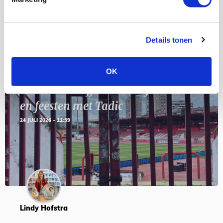
SEP
Details tonen
Blogs
OK
Servische maffiabaas in grauwe bak
en feesten met Tadic
24 JULI 2026 - 11:59
Lindy Hofstra