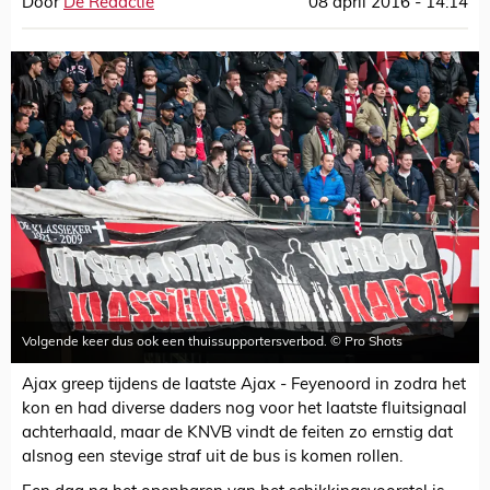
Door
De Redactie
08 april 2016 - 14:14
Volgende keer dus ook een thuissupportersverbod. © Pro Shots
Ajax greep tijdens de laatste Ajax - Feyenoord in zodra het
kon en had diverse daders nog voor het laatste fluitsignaal
achterhaald, maar de KNVB vindt de feiten zo ernstig dat
alsnog een stevige straf uit de bus is komen rollen.