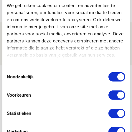
We gebruiken cookies om content en advertenties te
05 AUGUSTUS 2026 - 15:35
personaliseren, om functies voor social media te bieden
NIEUWS
en om ons websiteverkeer te analyseren. Ook delen we
informatie over je gebruik van onze site met onze
Laatste Kaarten Actie Ajax - sc
partners voor social media, adverteren en analyse. Deze
Heerenveen [UITVERKOCHT]
partners kunnen deze gegevens combineren met andere
informatie die je aan ze hebt verstrekt of die ze hebben
05 AUGUSTUS 2026 - 15:00
verzameld op basis van je gebruik van hun services.
NIEUWS
Toestemmingsselectie
Bekijk meer
Noodzakelijk
AGENDA
Voorkeuren
Selectiedag ballenjongens/-meiden
23
[VOL]
AUG
Statistieken
11
Geef Mij Maar Amsterdam
Marketing