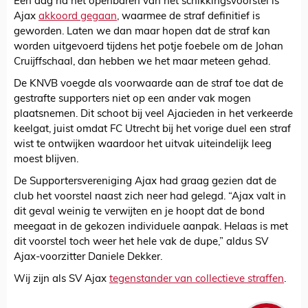
Een dag na het openbaren van het schikkingsvoorstel is
Ajax
akkoord gegaan
, waarmee de straf definitief is
geworden. Laten we dan maar hopen dat de straf kan
worden uitgevoerd tijdens het potje foebele om de Johan
Cruijffschaal, dan hebben we het maar meteen gehad.
De KNVB voegde als voorwaarde aan de straf toe dat de
gestrafte supporters niet op een ander vak mogen
plaatsnemen. Dit schoot bij veel Ajacieden in het verkeerde
keelgat, juist omdat FC Utrecht bij het vorige duel een straf
wist te ontwijken waardoor het uitvak uiteindelijk leeg
moest blijven.
De Supportersvereniging Ajax had graag gezien dat de
club het voorstel naast zich neer had gelegd. “Ajax valt in
dit geval weinig te verwijten en je hoopt dat de bond
meegaat in de gekozen individuele aanpak. Helaas is met
dit voorstel toch weer het hele vak de dupe,” aldus SV
Ajax-voorzitter Daniele Dekker.
Wij zijn als SV Ajax
tegenstander van collectieve straffen
.