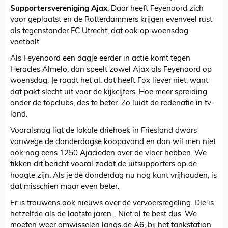
Supportersvereniging Ajax
. Daar heeft Feyenoord zich
voor geplaatst en de Rotterdammers krijgen evenveel rust
als tegenstander FC Utrecht, dat ook op woensdag
voetbalt.
Als Feyenoord een dagje eerder in actie komt tegen
Heracles Almelo, dan speelt zowel Ajax als Feyenoord op
woensdag. Je raadt het al: dat heeft Fox liever niet, want
dat pakt slecht uit voor de kijkcijfers. Hoe meer spreiding
onder de topclubs, des te beter. Zo luidt de redenatie in tv-
land.
Vooralsnog ligt de lokale driehoek in Friesland dwars
vanwege de donderdagse koopavond en dan wil men niet
ook nog eens 1250 Ajacieden over de vloer hebben. We
tikken dit bericht vooral zodat de uitsupporters op de
hoogte zijn. Als je de donderdag nu nog kunt vrijhouden, is
dat misschien maar even beter.
Er is trouwens ook nieuws over de vervoersregeling. Die is
hetzelfde als de laatste jaren... Niet al te best dus. We
moeten weer omwisselen langs de A6, bij het tankstation