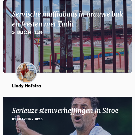
Servische maffiabaas in grauwe bak
en feesten met Tadic
24 JULI 2026 - 11:59
Lindy Hofstra
Serieuze stemverheffingen in Stroe
09 JULI 2026 - 10:15