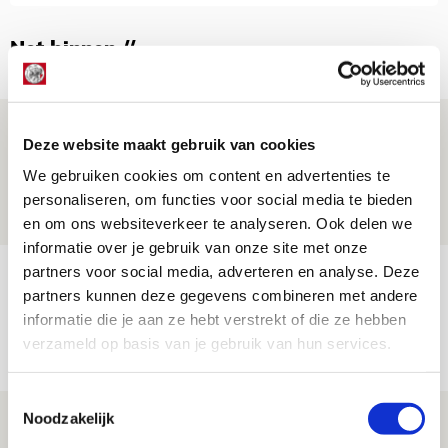
Net binnen //
Drie dingen die je moet weten over PEC
Deze website maakt gebruik van cookies
Zwolle - Ajax
We gebruiken cookies om content en advertenties te
08 AUGUSTUS 2026 - 12:32
personaliseren, om functies voor social media te bieden
NIEUWS
en om ons websiteverkeer te analyseren. Ook delen we
informatie over je gebruik van onze site met onze
partners voor social media, adverteren en analyse. Deze
Míchels elf: met welke formatie begin
partners kunnen deze gegevens combineren met andere
jij aan nieuw eredivisieseizoen?
informatie die je aan ze hebt verstrekt of die ze hebben
08 AUGUSTUS 2026 - 11:34
verzameld op basis van je gebruik van hun services.
NIEUWS
Toestemmingsselectie
Noodzakelijk
Spelen bij Jong Ajax of Ajax 1? Dat