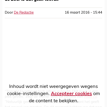
Door
De Redactie
16 maart 2016 - 15:44
Inhoud wordt niet weergegeven wegens
“Toeval? Er gebeurt toch iets in je hoofd. Dat moet je een
cookie-instellingen.
Accepteer cookies
om
plek geven,” zegt de trainer voor de camera van
Ajax TV
.
de content te bekijken.
“Natuurlijk geeft het je een bepaalde druk, want het geeft