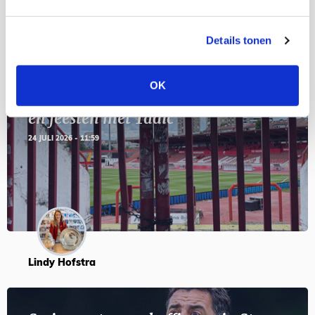
Blogs
Details tonen
OK
Servische maffiabaas in grauwe bak
en feesten met Tadic
24 JULI 2026 - 11:59
Lindy Hofstra