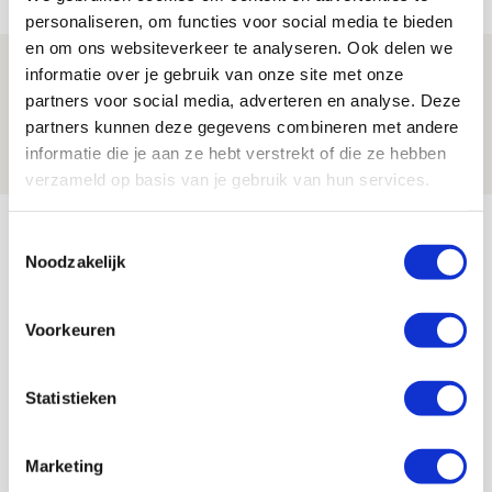
NIEUWS
personaliseren, om functies voor social media te bieden
en om ons websiteverkeer te analyseren. Ook delen we
Volop enthousiasme in fotoverslag van
informatie over je gebruik van onze site met onze
Europees treffen met Shelbourne
partners voor social media, adverteren en analyse. Deze
partners kunnen deze gegevens combineren met andere
07 AUGUSTUS 2026 - 09:00
informatie die je aan ze hebt verstrekt of die ze hebben
FOTOVERSLAG
verzameld op basis van je gebruik van hun services.
Bekijk meer
Toestemmingsselectie
AGENDA
Noodzakelijk
Selectiedag ballenjongens/-meiden
23
Voorkeuren
[VOL]
AUG
Statistieken
11
Geef Mij Maar Amsterdam
SEP
Marketing