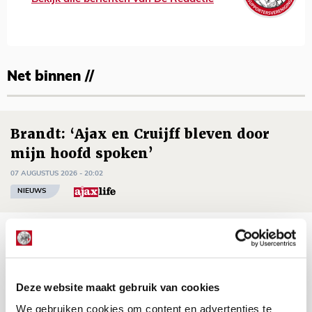
Net binnen //
Brandt: ‘Ajax en Cruijff bleven door
mijn hoofd spoken’
07 AUGUSTUS 2026 - 20:02
NIEUWS
Míchel geeft blessure-update en
spreekt over Godts, Baas en
aanwinsten
Deze website maakt gebruik van cookies
07 AUGUSTUS 2026 - 14:13
We gebruiken cookies om content en advertenties te