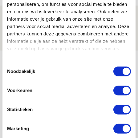
personaliseren, om functies voor social media te bieden
en om ons websiteverkeer te analyseren. Ook delen we
Drie dingen die je moet weten over
informatie over je gebruik van onze site met onze
Ajax - Shelbourne
partners voor social media, adverteren en analyse. Deze
partners kunnen deze gegevens combineren met andere
06 AUGUSTUS 2026 - 09:33
informatie die je aan ze hebt verstrekt of die ze hebben
NIEUWS
verzameld op basis van je gebruik van hun services.
Bekijk meer
Toestemmingsselectie
AGENDA
Noodzakelijk
Selectiedag ballenjongens/-meiden
23
Voorkeuren
[VOL]
AUG
Statistieken
11
Geef Mij Maar Amsterdam
SEP
Marketing