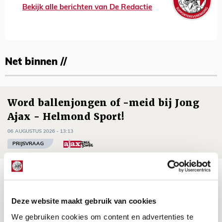
Bekijk alle berichten van De Redactie
Net binnen //
Word ballenjongen of -meid bij Jong
Ajax - Helmond Sport!
06 AUGUSTUS 2026 - 13:13
PRIJSVRAAG
Reis jij als mascotte mee naar uitduel
met Telstar?
Deze website maakt gebruik van cookies
06 AUGUSTUS 2026 - 13:04
We gebruiken cookies om content en advertenties te
PRIJSVRAAG