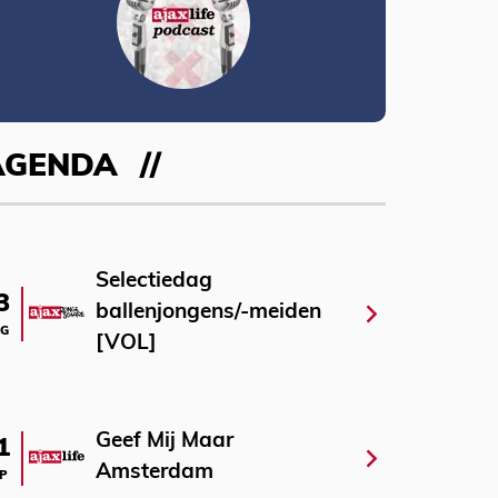
AGENDA
Selectiedag
3
ballenjongens/-meiden
G
[VOL]
Geef Mij Maar
1
Amsterdam
P