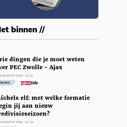
et binnen //
rie dingen die je moet weten
ver PEC Zwolle - Ajax
AUGUSTUS 2026 - 12:32
IEUWS
íchels elf: met welke formatie
egin jij aan nieuw
redivisieseizoen?
AUGUSTUS 2026 - 11:34