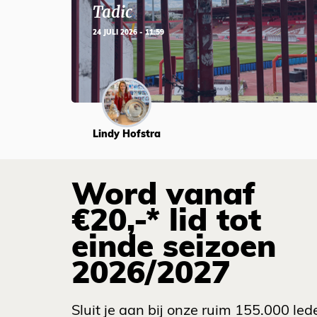
Tadic
24 JULI 2026 - 11:59
Lindy Hofstra
Word vanaf
€20,-* lid tot
einde seizoen
2026/2027
Sluit je aan bij onze ruim 155.000 led