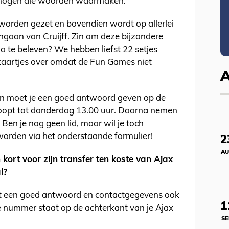
 mogen die woorden waarmaken.
worden gezet en bovendien wordt op allerlei
engaan van Cruijff. Zin om deze bijzondere
 te beleven? We hebben liefst 22 setjes
t kaartjes over omdat de Fun Games niet
n moet je een goed antwoord geven op de
 loopt tot donderdag 13.00 uur. Daarna nemen
Ben je nog geen lid, maar wil je toch
worden via het onderstaande formulier!
2
AU
kort voor zijn transfer ten koste van Ajax
l?
st een goed antwoord en contactgegevens ook
1
ge nummer staat op de achterkant van je Ajax
SE