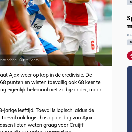
N
S
m
08 
N
hte schaal. © Pro Shots
aat Ajax weer op kop in de eredivisie. De
68 punten en wisten toevallig ook 68 keer te
g eigenlijk helemaal niet zo bijzonder, maar
jarige leeftijd. Toeval is logisch, aldus de
oeval ook logisch is op de dag van Ajax -
ssen lieten weten graag voor Cruijff