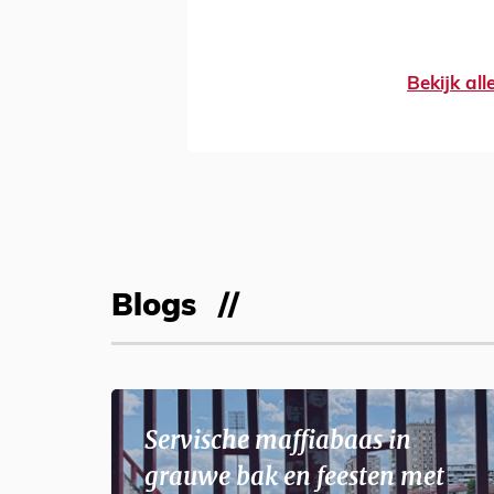
Bekijk al
Blogs
Servische maffiabaas in
grauwe bak en feesten met