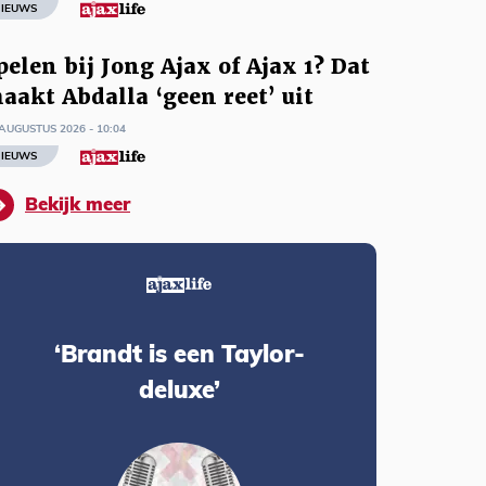
IEUWS
pelen bij Jong Ajax of Ajax 1? Dat
aakt Abdalla ‘geen reet’ uit
AUGUSTUS 2026 - 10:04
IEUWS
Bekijk meer
‘Brandt is een Taylor-
deluxe’