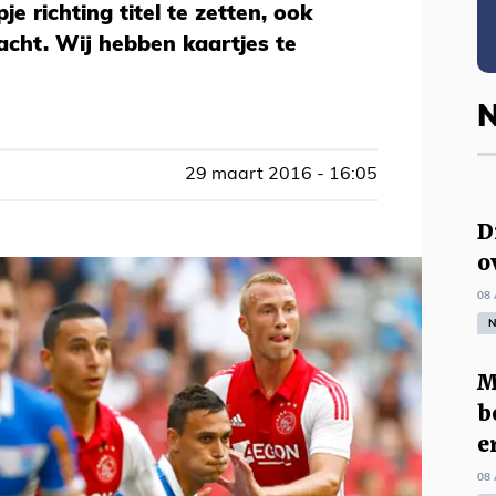
e richting titel te zetten, ook
acht. Wij hebben kaartjes te
N
29 maart 2016 - 16:05
D
o
08 
N
M
b
e
08 