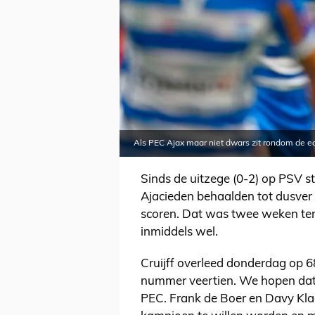
Als PEC Ajax maar niet dwars zit rondom de ec
Sinds de uitzege (0-2) op PSV st
Ajacieden behaalden tot dusver 
scoren. Dat was twee weken teru
inmiddels wel.
Cruijff overleed donderdag op 68-
nummer veertien. We hopen dat t
PEC. Frank de Boer en Davy Klaa