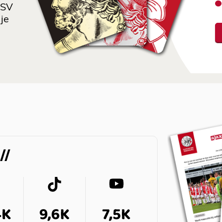
 SV
je
4K
9,6K
7,5K