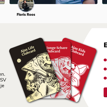
Floris Roos
en.
 SV
je