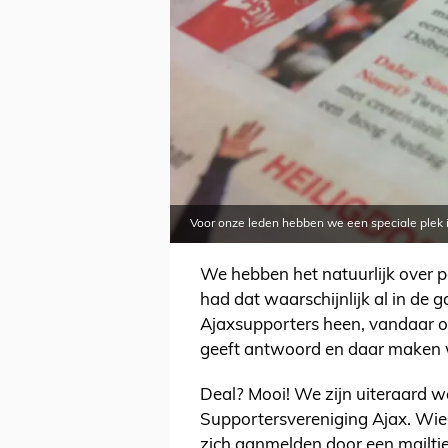
Voor onze leden hebben we een speciale plek i
We hebben het natuurlijk over p
had dat waarschijnlijk al in de g
Ajaxsupporters heen, vandaar on
geeft antwoord en daar maken w
Deal? Mooi! We zijn uiteraard w
Supportersvereniging Ajax. Wie 
zich aanmelden door een mailtje