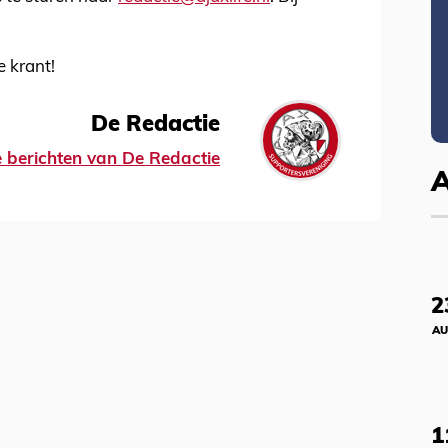
e krant!
De Redactie
le berichten van De Redactie
2
AU
1