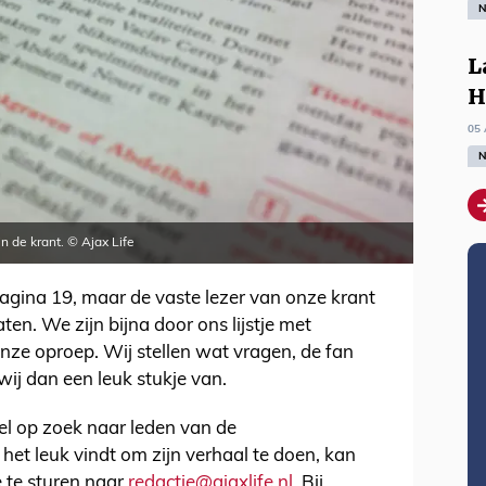
N
L
H
05 
N
n de krant. © Ajax Life
agina 19, maar de vaste lezer van onze krant
aten. We zijn bijna door ons lijstje met
ze oproep. Wij stellen wat vragen, de fan
ij dan een leuk stukje van.
el op zoek naar leden van de
het leuk vindt om zijn verhaal te doen, kan
 te sturen naar
redactie@ajaxlife.nl
. Bij