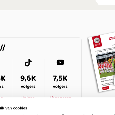
4K
9,6K
7,5K
rs
volgers
volgers
en
Volgen
Abonneren
ik van cookies