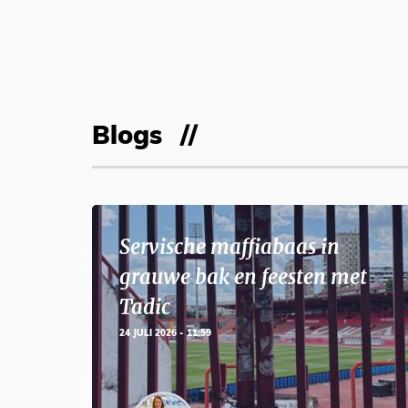
Blogs
Servische maffiabaas in
grauwe bak en feesten met
Tadic
24 JULI 2026 - 11:59