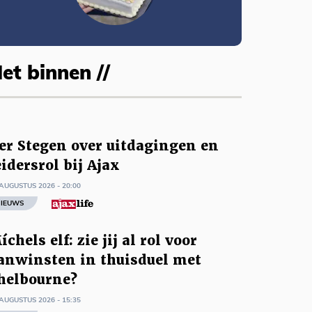
et binnen //
er Stegen over uitdagingen en
eidersrol bij Ajax
AUGUSTUS 2026 - 20:00
IEUWS
íchels elf: zie jij al rol voor
anwinsten in thuisduel met
helbourne?
AUGUSTUS 2026 - 15:35