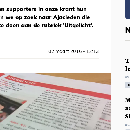
 supporters in onze krant hun
jn we op zoek naar Ajacieden die
 doen aan de rubriek 'Uitgelicht'.
N
02 maart 2016 - 12:13
T
l
05 
N
M
a
S
05 