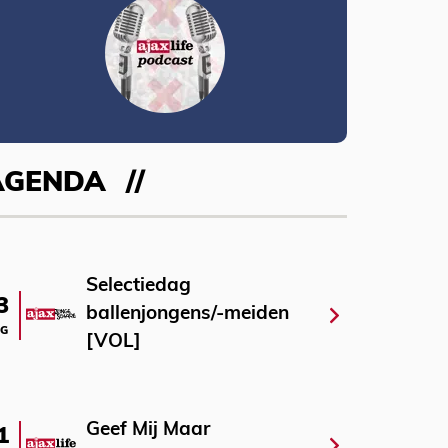
AGENDA
Selectiedag
3
ballenjongens/-meiden
G
[VOL]
Geef Mij Maar
1