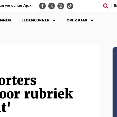
an we achter Ajax!
I
INNEN
LEDENCORNER
OVER AJAX
orters
oor rubriek
t'