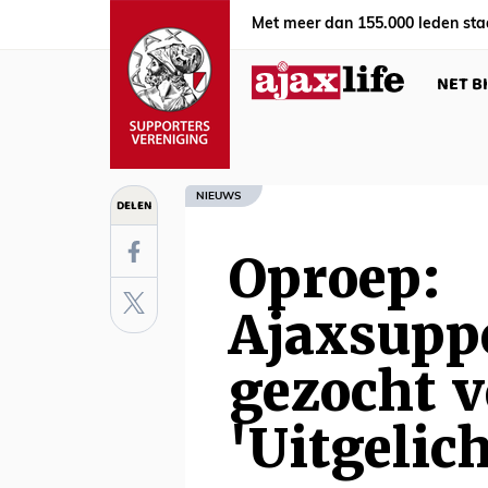
Met meer dan 155.000 leden sta
NET B
NIEUWS
DELEN
Oproep:
Ajaxsupp
gezocht v
'Uitgelich