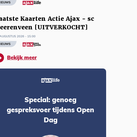
IEUWS
aatste Kaarten Actie Ajax - sc
eerenveen [UITVERKOCHT]
AUGUSTUS 2026 - 15:00
IEUWS
Bekijk meer
Special: genoeg
gespreksvoer tijdens Open
Dag