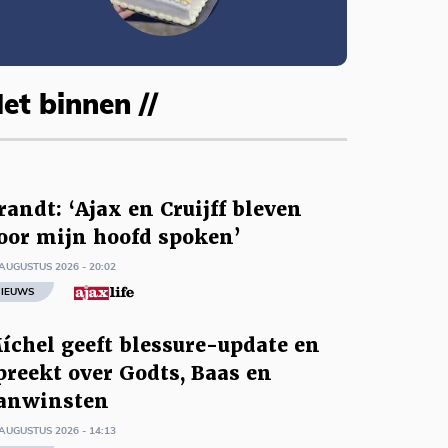
et binnen //
randt: ‘Ajax en Cruijff bleven
oor mijn hoofd spoken’
AUGUSTUS 2026 - 20:02
IEUWS
íchel geeft blessure-update en
preekt over Godts, Baas en
anwinsten
AUGUSTUS 2026 - 14:13