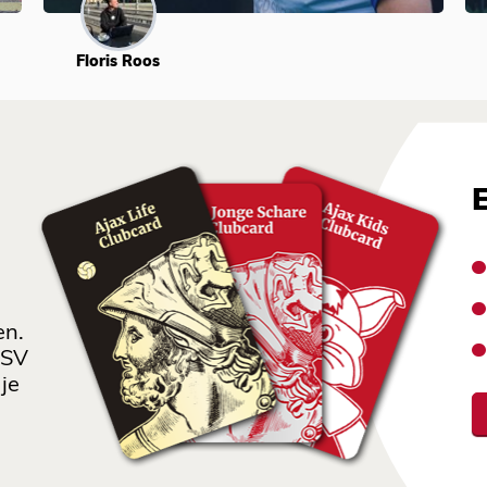
Floris Roos
en.
 SV
je