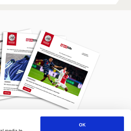
OK
Meld je aan voor de nieuwsbrief
al media te