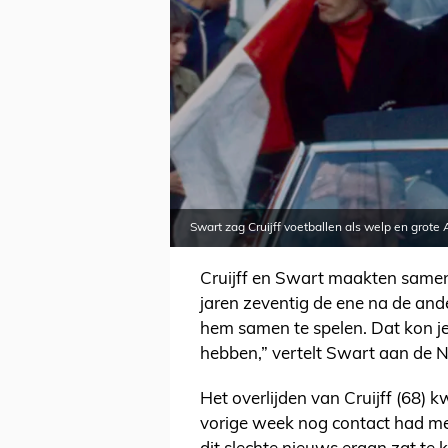
Swart zag Cruijff voetballen als welp en grote 
Cruijff en Swart maakten samen 
jaren zeventig de ene na de an
hem samen te spelen. Dat kon je
hebben,” vertelt Swart aan de 
Het overlijden van Cruijff (68) 
vorige week nog contact had me