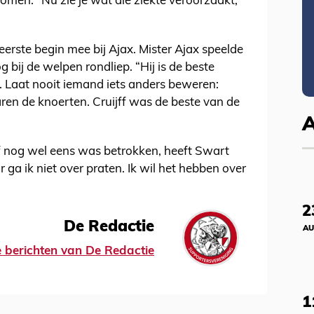
komen. “Nu zie je wat die ziekte veroorzaakt,
erste begin mee bij Ajax. Mister Ajax speelde
og bij de welpen rondliep. “Hij is de beste
 Laat nooit iemand iets anders beweren:
aren de knoerten. Cruijff was de beste van de
ff nog wel eens was betrokken, heeft Swart
a ik niet over praten. Ik wil het hebben over
2
De Redactie
AU
le berichten van De Redactie
1