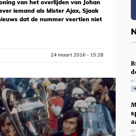
oning van het overlijden van Johan
iever iemand als Mister Ajax, Sjaak
nieuws dat de nummer veertien niet
N
24 maart 2016 - 15:28
B
d
07 
N
M
s
a
07 