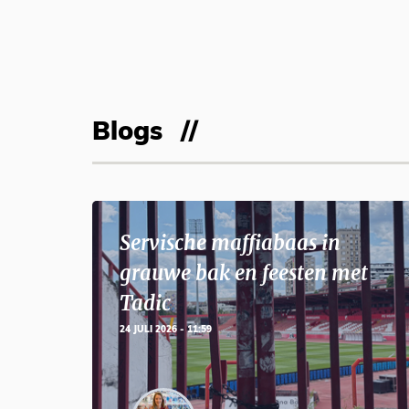
Blogs
Servische maffiabaas in
grauwe bak en feesten met
Tadic
24 JULI 2026 - 11:59