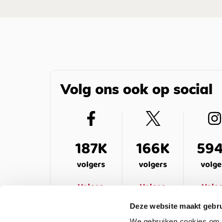
Volg ons ook op social
187K
166K
59
volgers
volgers
volge
Volgen
Volgen
Volg
Deze website maakt gebru
We gebruiken cookies om c