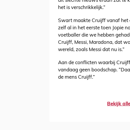
dit slechte nieuws eraan zat te 
het is verschrikkelijk.”
Swart maakte Cruijff vanaf het e
zelf al in het eerste toen Jopie n
voetballer die we hebben gehad.
Cruijff, Messi, Maradona, dat w
wereld, zoals Messi dat nu is.”
Aan de conflicten waarbij Cruij
vandaag geen boodschap. “Daar g
de mens Cruijff.”
Bekijk al