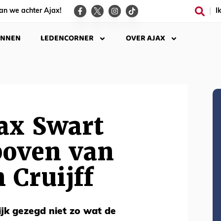
an we achter Ajax!
I
INNEN
LEDENCORNER
OVER AJAX
ax Swart
boven van
 Cruijff
ijk gezegd niet zo wat de