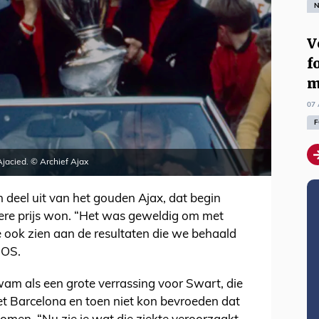
N
V
f
m
07 
F
Ajacied. © Archief Ajax
deel uit van het gouden Ajax, dat begin
dere prijs won. “Het was geweldig om met
 ook zien aan de resultaten die we behaald
NOS.
kwam als een grote verrassing voor Swart, die
t Barcelona en toen niet kon bevroeden dat