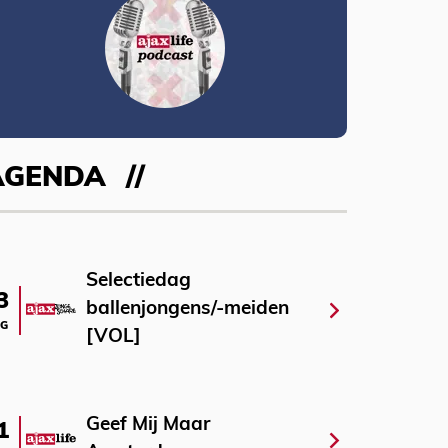
AGENDA
Selectiedag
3
ballenjongens/-meiden
G
[VOL]
Geef Mij Maar
1