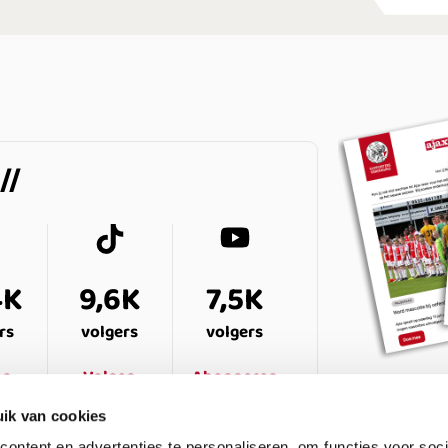
4K
9,6K
7,5K
rs
volgers
volgers
en
Volgen
Abonneren
ik van cookies
ontent en advertenties te personaliseren, om functies voor soci