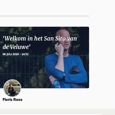
‘Welkom in het San Siro van
de Veluwe’
08 JULI 2026 - 14:52
Floris Roos