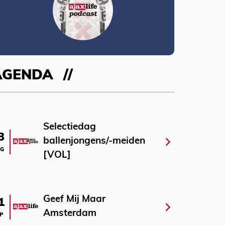
AGENDA
Selectiedag
3
ballenjongens/-meiden
G
[VOL]
Geef Mij Maar
1
Amsterdam
P