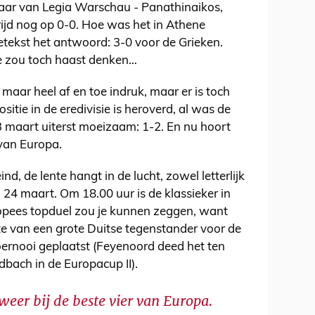
aar van Legia Warschau - Panathinaikos,
ijd nog op 0-0. Hoe was het in Athene
etekst het antwoord: 3-0 voor de Grieken.
e zou toch haast denken…
aar heel af en toe indruk, maar er is toch
itie in de eredivisie is heroverd, al was de
13 maart uiterst moeizaam: 1-2. En nu hoort
 van Europa.
nd, de lente hangt in de lucht, zowel letterlijk
g 24 maart. Om 18.00 uur is de klassieker in
opees topduel zou je kunnen zeggen, want
te van een grote Duitse tegenstander voor de
oernooi geplaatst (Feyenoord deed het ten
bach in de Europacup II).
weer bij de beste vier van Europa.