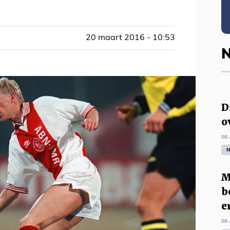
20 maart 2016 - 10:53
N
D
o
08 
N
M
b
e
08 