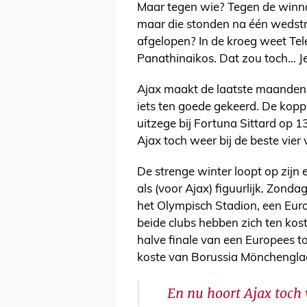
Maar tegen wie? Tegen de winn
maar die stonden na één wedstr
afgelopen? In de kroeg weet Tel
Panathinaikos. Dat zou toch… J
Ajax maakt de laatste maanden m
iets ten goede gekeerd. De koppos
uitzege bij Fortuna Sittard op 
Ajax toch weer bij de beste vier
De strenge winter loopt op zijn ei
als (voor Ajax) figuurlijk. Zonda
het Olympisch Stadion, een Eur
beide clubs hebben zich ten kos
halve finale van een Europees t
koste van Borussia Mönchenglad
En nu hoort Ajax toch 