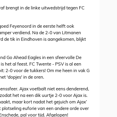
af brengt in de linke uitwedstrijd tegen FC
goed Feyenoord in de eerste helft ook
s amper verdiend. Na de 2-0 van Litmanen
d de tik in Eindhoven is aangekomen, blijkt
d Go Ahead Eagles in een sfeervolle De
is het al feest. FC Twente - PSV is al een
oit: 2-0 voor de tukkers! Om me heen in vak G
et 'dopjes' in de oren.
nssfeer. Ajax voetbalt niet eens denderend,
odat het na een dik uurtje 2-0 voor Ajax is.
akt, maar kort nadat het gejuich om Ajax’
t plotseling euforie van een andere orde over
Enschede, pal voor tijd. Afgelopen!