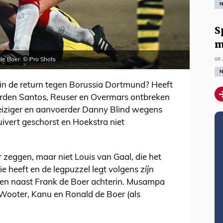
N
S
m
08 
 de Boer. © Pro Shots
N
in de return tegen Borussia Dortmund? Heeft
erden Santos, Reuser en Overmars ontbreken
Reiziger en aanvoerder Danny Blind wegens
luivert geschorst en Hoekstra niet
er zeggen, maar niet Louis van Gaal, die het
ie heeft en de legpuzzel legt volgens zíjn
lten naast Frank de Boer achterin. Musampa
Wooter, Kanu en Ronald de Boer (als