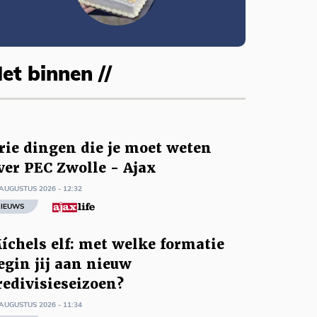
et binnen //
rie dingen die je moet weten
ver PEC Zwolle - Ajax
AUGUSTUS 2026 - 12:32
IEUWS
íchels elf: met welke formatie
egin jij aan nieuw
redivisieseizoen?
AUGUSTUS 2026 - 11:34