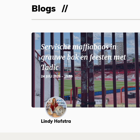
Blogs
Servische maffiabaas in
grauwe bak en feesten met
Tadic
24 JULI 2026 - 11:59
Lindy Hofstra