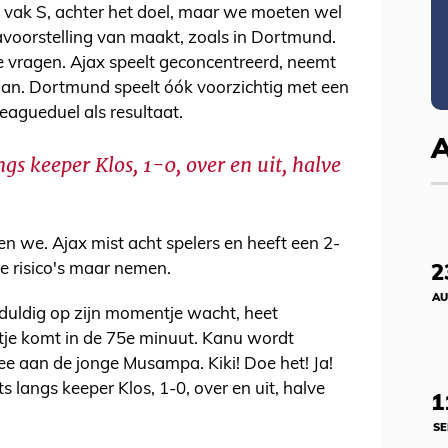
op vak S, achter het doel, maar we moeten wel
lavoorstelling van maakt, zoals in Dortmund.
ze vragen. Ajax speelt geconcentreerd, neemt
 aan. Dortmund speelt óók voorzichtig met een
agueduel als resultaat.
gs keeper Klos, 1-0, over en uit, halve
ten we. Ajax mist acht spelers en heeft een 2-
e risico's maar nemen.
2
AU
eduldig op zijn momentje wacht, heet
je komt in de 75e minuut. Kanu wordt
e aan de jonge Musampa. Kiki! Doe het! Ja!
ts langs keeper Klos, 1-0, over en uit, halve
1
SE