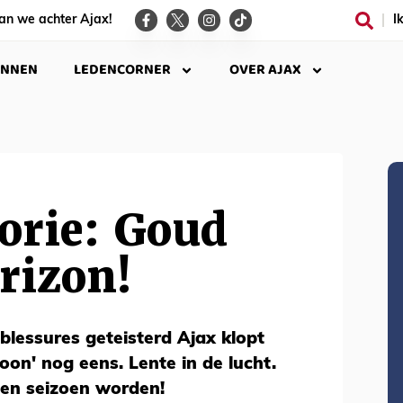
an we achter Ajax!
I
INNEN
LEDENCORNER
OVER AJAX
orie: Goud
rizon!
blessures geteisterd Ajax klopt
n' nog eens. Lente in de lucht.
en seizoen worden!