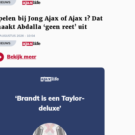
IEUWS
pelen bij Jong Ajax of Ajax 1? Dat
aakt Abdalla ‘geen reet’ uit
AUGUSTUS 2026 - 10:04
IEUWS
Bekijk meer
‘Brandt is een Taylor-
deluxe’