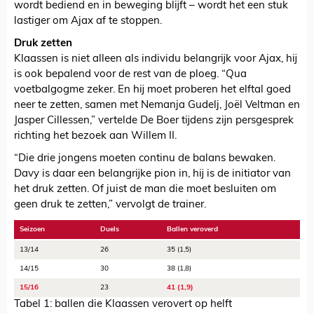
wordt bediend en in beweging blijft – wordt het een stuk
lastiger om Ajax af te stoppen.
Druk zetten
Klaassen is niet alleen als individu belangrijk voor Ajax, hij
is ook bepalend voor de rest van de ploeg. “Qua
voetbalgogme zeker. En hij moet proberen het elftal goed
neer te zetten, samen met Nemanja Gudelj, Joël Veltman en
Jasper Cillessen,” vertelde De Boer tijdens zijn persgesprek
richting het bezoek aan Willem II.
“Die drie jongens moeten continu de balans bewaken.
Davy is daar een belangrijke pion in, hij is de initiator van
het druk zetten. Of juist de man die moet besluiten om
geen druk te zetten,” vervolgt de trainer.
Seizoen
Duels
Ballen veroverd
13/14
26
35 (1,5)
14/15
30
38 (1,8)
15/16
23
41 (1,9)
Tabel 1: ballen die Klaassen verovert op helft