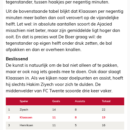
tegenstander, tussen haakjes per negentig minuten.
Uit de bovenstaande tabel blijkt dat Klaassen per negentig
minuten meer ballen dan ooit verovert op de vijandelijke
helft. Let wel: in absolute aantallen scoort de Ajacied
misschien niet beter, maar zijn gemiddelde ligt hoger dan
ooit. En dat is precies wat De Boer graag wil: de
tegenstander op eigen helft onder druk zetten, de bal
afpakken en dan er overheen knallen.
Beslissend
De kunst is natuurlijk om de bal niet alleen af te pakken,
maar er ook nog iets goeds mee te doen. Ook daar slaagt
Klaassen in. Als we kijken naar doelpunten en assist, hoeft
hij slechts Hakim Ziyech voor zich te dulden. De
middenvelder van FC Twente scoorde drie keer vaker.
Speler
Goals
Assists
Totaal
1
Ziyech
14
8
22
2
Klaassen
11
8
19
3
Henriksen
11
5
16