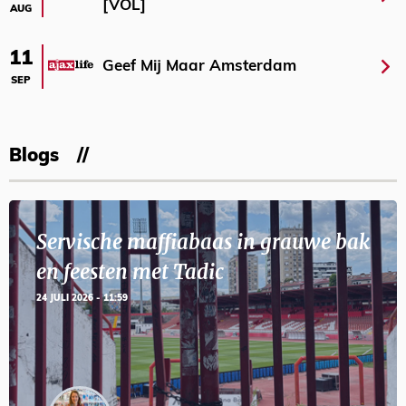
[VOL]
AUG
11
Geef Mij Maar Amsterdam
SEP
Blogs
Servische maffiabaas in grauwe bak
en feesten met Tadic
24 JULI 2026 - 11:59