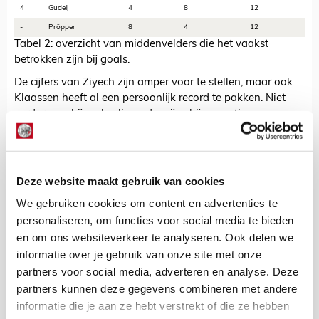
4
Gudelj
4
8
12
-
Pröpper
8
4
12
Tabel 2: overzicht van middenvelders die het vaakst
betrokken zijn bij goals.
De cijfers van Ziyech zijn amper voor te stellen, maar ook
Klaassen heeft al een persoonlijk record te pakken. Niet
eerder was hij op beslissende wijze bij negentien
doelpunten betrokken. En dan telt het seizoen nog een
wedstrijdje of acht, waarin de cijfers alleen nog maar
verder kunnen oplopen.
Deze website maakt gebruik van cookies
Rijpen
Hoewel hij de aanvoerdersband draagt, vergeten we wel
We gebruiken cookies om content en advertenties te
eens dat Klaassen nog altijd pas 23 jaar jong is. Dat krijg
personaliseren, om functies voor social media te bieden
je, als je alweer een jaar of drie vaste waarde bent bij het
en om ons websiteverkeer te analyseren. Ook delen we
eerste elftal. Het is best boeiend om te zien welke groei de
informatie over je gebruik van onze site met onze
captain doormaakt. In feite scoort hij op zo'n beetje alle
partners voor social media, adverteren en analyse. Deze
fronten hoger dan ooit.
partners kunnen deze gegevens combineren met andere
informatie die je aan ze hebt verstrekt of die ze hebben