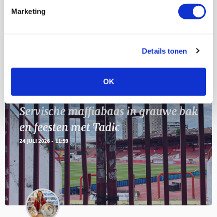
Marketing
11
Geef Mij Maar Amsterdam
SEP
Details tonen
Blogs
OK
Servische maffiabaas in grauwe bak
en feesten met Tadic
24 JULI 2026 - 11:59