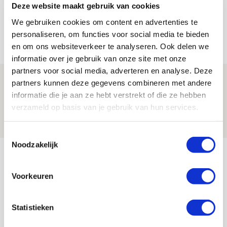
Drie dingen die je moet weten over PEC
Deze website maakt gebruik van cookies
Zwolle - Ajax
We gebruiken cookies om content en advertenties te
personaliseren, om functies voor social media te bieden
08 AUGUSTUS 2026 - 12:32
en om ons websiteverkeer te analyseren. Ook delen we
NIEUWS
informatie over je gebruik van onze site met onze
partners voor social media, adverteren en analyse. Deze
Míchels elf: met welke formatie begin
partners kunnen deze gegevens combineren met andere
jij aan nieuw eredivisieseizoen?
informatie die je aan ze hebt verstrekt of die ze hebben
verzameld op basis van je gebruik van hun services.
08 AUGUSTUS 2026 - 11:34
NIEUWS
Toestemmingsselectie
Noodzakelijk
Bekijk meer
AGENDA
Voorkeuren
Selectiedag ballenjongens/-meiden
23
Statistieken
[VOL]
AUG