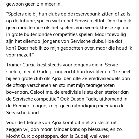
gewoon geen zin meer in."
"Spelers die bij hun clubs op de reservebank zitten of zelfs
op de tribune, spelen wel in het Servisch elftal. Daar heb ik
geen moeite mee als het spelers van wereldklasse zijn die
in grote buitenlandse competities spelen. Maar toevallig
zijn het allemaal jongens van Servische clubs. Hoe dat
kan? Daar heb ik zo mijn gedachten over, maar die houd ik
voor mezelf.”
Trainer Curcic kiest steeds voor jongens die in Servië
spelen, meent Gudelj - ongeacht hun kwaliteiten. “Ik speel
bij een grote club als Ajax, ben alle 28 eredivisieduels aan
de aftrap verschenen en sta met mijn teamgenoten
bovenaan. Geloof me, de eredivisie is stukken sterker dan
de Servische competitie.” Ook Dusan Tadic, uitkomend in
de Premier League, krijgt geen uitnodiging meer van de
Servische bond.
Voor de titelrace van Ajax komt dit niet zo slecht uit,
zeggen wij dan maar. Minder kans op blessures, en zo.
Mocht Curcic opstappen, dan is Gudelj wel weer