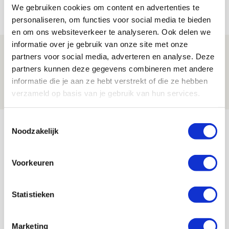
We gebruiken cookies om content en advertenties te
07 AUGUSTUS 2026 - 09:00
personaliseren, om functies voor social media te bieden
FOTOVERSLAG
en om ons websiteverkeer te analyseren. Ook delen we
informatie over je gebruik van onze site met onze
Míchel niet blij met resultaat en spel
partners voor social media, adverteren en analyse. Deze
na rust: ‘De focus nam af’
partners kunnen deze gegevens combineren met andere
informatie die je aan ze hebt verstrekt of die ze hebben
07 AUGUSTUS 2026 - 08:30
verzameld op basis van je gebruik van hun services.
NIEUWS
Bekijk meer
Toestemmingsselectie
Noodzakelijk
AGENDA
Voorkeuren
Selectiedag ballenjongens/-meiden
23
[VOL]
AUG
Statistieken
11
Geef Mij Maar Amsterdam
Marketing
SEP