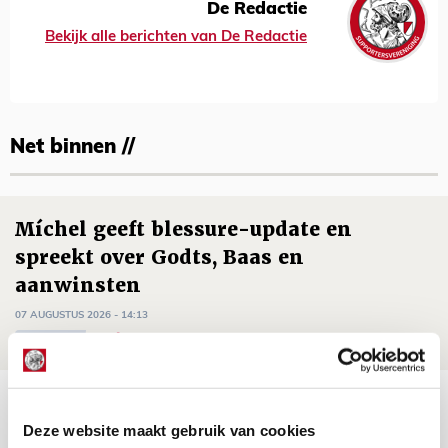
De Redactie
Bekijk alle berichten van De Redactie
Net binnen //
Míchel geeft blessure-update en
spreekt over Godts, Baas en
aanwinsten
07 AUGUSTUS 2026 - 14:13
NIEUWS
Volop enthousiasme in fotoverslag van
Europees treffen met Shelbourne
Deze website maakt gebruik van cookies