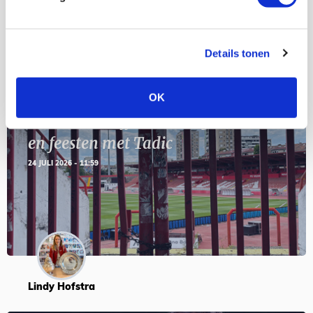
Details tonen
Blogs
OK
Servische maffiabaas in grauwe bak
en feesten met Tadic
24 JULI 2026 - 11:59
Lindy Hofstra