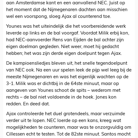
aan Amsterdamse kant en een aanvallend NEC. Juist op
het moment dat de Nijmegenaren dachten aan misschien
wel een voorspong, sloeg Ajax al counterend toe.
Younes was het uiteindelijk die het voorbereidende werk
leverde op links en de bal voorgaf. Voordat Milik erbij kon,
had NEC-aanvoerder Rens van Eijden de bal achter zijn
eigen doelman gegleden. Niet weer, moet hij gedacht
hebben; het was zijn derde eigen doelpunt tegen Ajax.
De kampioensliedjes bleven uit, het snelle tegendoelpunt
van NEC ook. Na een uur spelen leek de pijp wel leeg bij de
meeste Nijmegenaren en was het eigenlijk wachten op de
3-1. Milik was er dichtbij in de 64ste minuut, maar op
aangeven van Younes schoot de spits – wederom met
rechts – de bal niet voldoende in de hoek. Jones kon
redden. En deed dat.
Ajax controleerde het duel grotendeels, maar verzuimde
verder uit te lopen. NEC loerde op een kans, kreeg wat
mogelijkheden te counteren, maar was te onzorgvuldig om
Cillessen echt te testen. Tot de 82ste minuut. Santos mocht