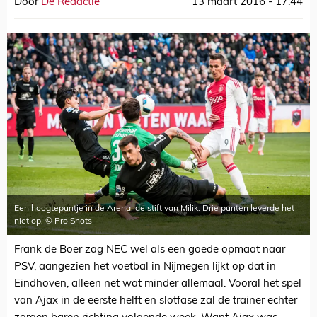
Door
De Redactie
13 maart 2016 - 17:44
Een hoogtepuntje in de Arena: de stift van Milik. Drie punten leverde het
niet op. © Pro Shots
Frank de Boer zag NEC wel als een goede opmaat naar
PSV, aangezien het voetbal in Nijmegen lijkt op dat in
Eindhoven, alleen net wat minder allemaal. Vooral het spel
van Ajax in de eerste helft en slotfase zal de trainer echter