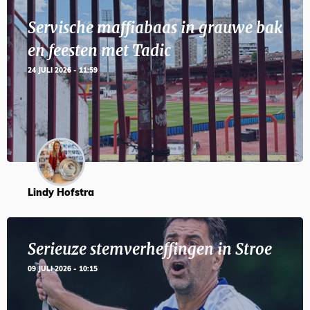
Servische maffiabaas in grauwe bak
en feesten met Tadic
24 JULI 2026 - 11:59
Lindy Hofstra
Serieuze stemverheffingen in Stroe
09 JULI 2026 - 10:15