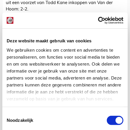
uit een voorzet van Todd Kane inkoppen van Van der
Hoorn: 2-2.
In een open slotfase redde Cillessen nog knap op een
schot van Joey Sleegers, werd Ajax naar voren
geschreeuwd, werd de bal ook meerdere malen het
strafschopgebied ingepompt, maar werd de ploeg amper
Deze website maakt gebruik van cookies
gevaarlijk. Alleen een schot van invaller Viktor Fischer, uit
We gebruiken cookies om content en advertenties te
de draai, bezorgde Jones nog wat problemen. In de
personaliseren, om functies voor social media te bieden
allerlaatste seconden zag Klaassen, na goed doorzetten
van Gudelj, een schot nog geblokt worden.
en om ons websiteverkeer te analyseren. Ook delen we
informatie over je gebruik van onze site met onze
En zo eindigde de dag die de koppositie moest opleveren
partners voor social media, adverteren en analyse. Deze
in een flinke sof. En dus moet Ajax volgende week winnen
partners kunnen deze gegevens combineren met andere
in Eindhoven.
informatie die je aan ze hebt verstrekt of die ze hebben
verzameld op basis van je gebruik van hun services.
De Redactie
Bekijk alle berichten van De Redactie
Toestemmingsselectie
Noodzakelijk