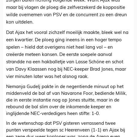
zorgen baren richting volgende week. Want Ajax was
maar bij vlagen de ploeg die zelfverzekerd de koppositie
wilde overnemen van PSV en de concurrent zo een dreun
kon uitdelen.
Dat Ajax het vooral zichzelf moeilijk maakte, bleek wel na
een kwartier. De ploeg ging ineens in een hoger tempo
spelen – hield dat overigens niet heel lang vol – en
creëerde meteen kansen. De eerste soepele aanval
strandde na een hakballetje van Lasse Schöne en schot
van Davy Klaassen nog bij NEC-keeper Brad Jones, maar
vier minuten later was het alsnog raak.
Nemanja Gudelj pakte in de negentiende minuut op het
middenveld de bal af van Navarone Foor, bediende Milik,
die in eerste instantie nog op Jones stuitte, maar in de
rebound de bal slim over de inkomende keeper en
inglijdende NEC-verdedigers heen stifte: 1-0.
In de wetenschap dat PSV gisteren verrassend twee
punten verspeelde tegen sc Heerenveen (1-1) en Ajax bij