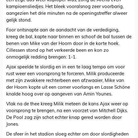
een zege dus weer koploper was, zong de Arena even
kampioensliedjes. Het bleek vooralsnog zeer voorbarig,
aangezien het drie minuten na de openingstreffer alweer
gelijk stond.
Foor ontsnapte aan de aandacht van de verdediging,
kreeg de bal, kapte naar binnen en schoof de bal tussen de
benen van Mike van der Hoorn door in de korte hoek.
Cillessen stond op het verkeerde been en kon zo
onmogelijk redding brengen: 1-1.
Ajax speelde te slordig en in een te laag tempo om voor
rust weer een voorsprong te forceren. Milik produceerde
met zijn zwakkere rechterbeen een afzwaaier, Mike van
der Hoorn kopte uit een corner voorlangs en Lasse Schöne
knalde hoog over op aangeven van Amin Younes.
Vlak na de thee kreeg Milik meteen de kans Ajax weer op
voorsprong te brengen, na een voorzet van Mitchell Dijks.
De Pool zag zijn schot echter knap gered worden door
Jones.
De sfeer in het stadion sloeg echter om door slordigheden