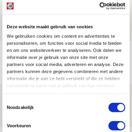
Word ballenjongen of -meid bij Jong
Ajax - Helmond Sport!
06 AUGUSTUS 2026 - 13:13
Deze website maakt gebruik van cookies
PRIJSVRAAG
We gebruiken cookies om content en advertenties te
personaliseren, om functies voor social media te bieden
Reis jij als mascotte mee naar uitduel
en om ons websiteverkeer te analyseren. Ook delen we
informatie over je gebruik van onze site met onze
met Telstar?
partners voor social media, adverteren en analyse. Deze
06 AUGUSTUS 2026 - 13:04
partners kunnen deze gegevens combineren met andere
PRIJSVRAAG
informatie die je aan ze hebt verstrekt of die ze hebben
verzameld op basis van je gebruik van hun services.
Drie dingen die je moet weten over
Ajax - Shelbourne
Toestemmingsselectie
Noodzakelijk
06 AUGUSTUS 2026 - 09:33
NIEUWS
Voorkeuren