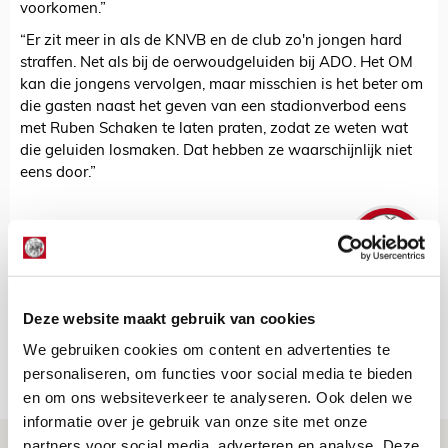
voorkomen.”
“Er zit meer in als de KNVB en de club zo'n jongen hard
straffen. Net als bij de oerwoudgeluiden bij ADO. Het OM
kan die jongens vervolgen, maar misschien is het beter om
die gasten naast het geven van een stadionverbod eens
met Ruben Schaken te laten praten, zodat ze weten wat
die geluiden losmaken. Dat hebben ze waarschijnlijk niet
eens door.”
De Redactie
Bekijk alle berichten van De Redactie
Deze website maakt gebruik van cookies
We gebruiken cookies om content en advertenties te
Net binnen //
personaliseren, om functies voor social media te bieden
en om ons websiteverkeer te analyseren. Ook delen we
informatie over je gebruik van onze site met onze
partners voor social media, adverteren en analyse. Deze