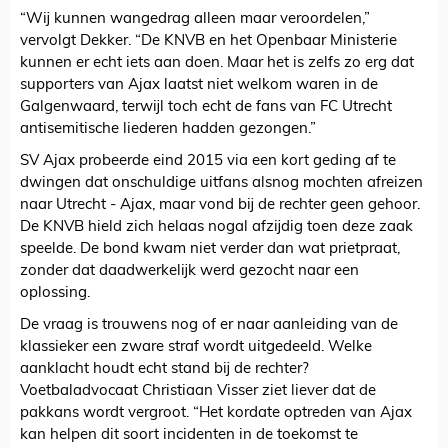
“Wij kunnen wangedrag alleen maar veroordelen,”
vervolgt Dekker. “De KNVB en het Openbaar Ministerie
kunnen er echt iets aan doen. Maar het is zelfs zo erg dat
supporters van Ajax laatst niet welkom waren in de
Galgenwaard, terwijl toch echt de fans van FC Utrecht
antisemitische liederen hadden gezongen.”
SV Ajax probeerde eind 2015 via een kort geding af te
dwingen dat onschuldige uitfans alsnog mochten afreizen
naar Utrecht - Ajax, maar vond bij de rechter geen gehoor.
De KNVB hield zich helaas nogal afzijdig toen deze zaak
speelde. De bond kwam niet verder dan wat prietpraat,
zonder dat daadwerkelijk werd gezocht naar een
oplossing.
De vraag is trouwens nog of er naar aanleiding van de
klassieker een zware straf wordt uitgedeeld. Welke
aanklacht houdt echt stand bij de rechter?
Voetbaladvocaat Christiaan Visser ziet liever dat de
pakkans wordt vergroot. “Het kordate optreden van Ajax
kan helpen dit soort incidenten in de toekomst te