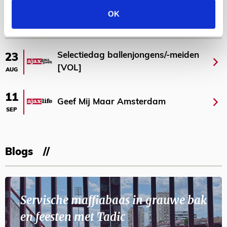
Bekijk meer
OK
AGENDA
Selectiedag ballenjongens/-meiden
23
[VOL]
AUG
11
Geef Mij Maar Amsterdam
SEP
Blogs
Servische maffiabaas in grauwe bak
en feesten met Tadic