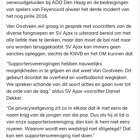
oerwoudgeluiden bij ADO Den Haag en de bedreigingen
van spelers van Feyenoord alweer het derde incident van
het nog prille 2016.
Van Oostveen wil graag in gesprek met voorzitters van de
diverse fangroepen en SV Ajax is uiteraard bereid om met
alle liefde mee te denken, maar dan moet de bal niet naar
ons worden teruggekaatst. SV Ajax kan immers geen
sancties opleggen, slechts de KNVB en het OM kunnen dat.
“Supportersverenigingen hebben nauwelijks
mogelijkheden in te grijpen en dat weet Van Oostveen. Dit
gebeurt doordat de overheid en voetbalbond wegkijken.
We spreken schande van dit soort acties en gaan over tot
de orde van de dag,” aldus SV Ajax-voorzitter Daniel
Dekker.
“De privacywetgeving zit zo in elkaar dat ik niet eens de
naam krijg van de jongen van die pop. Dus als hij al lid is
van onze supportersvereniging, dan kan ik hem niet eens
royeren. Waarom wordt een wedstrijd niet stilgelegd? Dat
kan een supportersvereniging niet doen.”