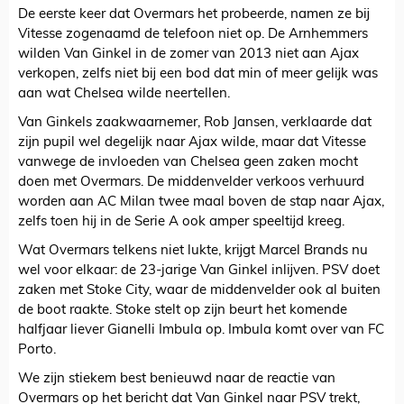
De eerste keer dat Overmars het probeerde, namen ze bij
Vitesse zogenaamd de telefoon niet op. De Arnhemmers
wilden Van Ginkel in de zomer van 2013 niet aan Ajax
verkopen, zelfs niet bij een bod dat min of meer gelijk was
aan wat Chelsea wilde neertellen.
Van Ginkels zaakwaarnemer, Rob Jansen, verklaarde dat
zijn pupil wel degelijk naar Ajax wilde, maar dat Vitesse
vanwege de invloeden van Chelsea geen zaken mocht
doen met Overmars. De middenvelder verkoos verhuurd
worden aan AC Milan twee maal boven de stap naar Ajax,
zelfs toen hij in de Serie A ook amper speeltijd kreeg.
Wat Overmars telkens niet lukte, krijgt Marcel Brands nu
wel voor elkaar: de 23-jarige Van Ginkel inlijven. PSV doet
zaken met Stoke City, waar de middenvelder ook al buiten
de boot raakte. Stoke stelt op zijn beurt het komende
halfjaar liever Gianelli Imbula op. Imbula komt over van FC
Porto.
We zijn stiekem best benieuwd naar de reactie van
Overmars op het bericht dat Van Ginkel naar PSV trekt,