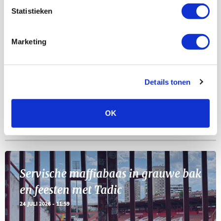
AGENDA
Statistieken
Selectiedag ballenjongens/-meiden
23
Marketing
[VOL]
AUG
11
Geef Mij Maar Amsterdam
Details tonen
SEP
OK
Blogs
Servische maffiabaas in grauwe bak
en feesten met Tadic
24 JULI 2026 - 11:59