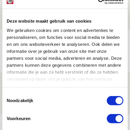
Zwolle - Ajax
08 AUGUSTUS 2026 - 12:32
Deze website maakt gebruik van cookies
NIEUWS
We gebruiken cookies om content en advertenties te
personaliseren, om functies voor social media te bieden
Míchels elf: met welke formatie begin
en om ons websiteverkeer te analyseren. Ook delen we
jij aan nieuw eredivisieseizoen?
informatie over je gebruik van onze site met onze
08 AUGUSTUS 2026 - 11:34
partners voor social media, adverteren en analyse. Deze
NIEUWS
partners kunnen deze gegevens combineren met andere
informatie die je aan ze hebt verstrekt of die ze hebben
verzameld op basis van je gebruik van hun services.
Spelen bij Jong Ajax of Ajax 1? Dat
maakt Abdalla ‘geen reet’ uit
Toestemmingsselectie
08 AUGUSTUS 2026 - 10:04
Noodzakelijk
NIEUWS
Voorkeuren
Bekijk meer