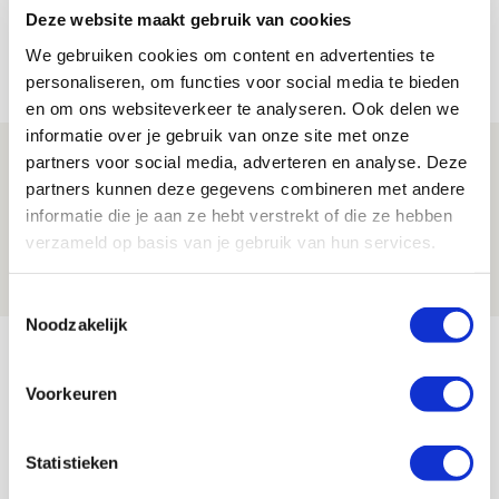
Deze website maakt gebruik van cookies
leidersrol bij Ajax
We gebruiken cookies om content en advertenties te
05 AUGUSTUS 2026 - 20:00
personaliseren, om functies voor social media te bieden
NIEUWS
en om ons websiteverkeer te analyseren. Ook delen we
informatie over je gebruik van onze site met onze
Míchels elf: zie jij al rol voor
partners voor social media, adverteren en analyse. Deze
aanwinsten in thuisduel met
partners kunnen deze gegevens combineren met andere
informatie die je aan ze hebt verstrekt of die ze hebben
Shelbourne?
verzameld op basis van je gebruik van hun services.
05 AUGUSTUS 2026 - 15:35
NIEUWS
Toestemmingsselectie
Noodzakelijk
Bekijk meer
AGENDA
Voorkeuren
Selectiedag ballenjongens/-meiden
23
Statistieken
[VOL]
AUG