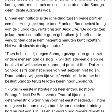
kans gunde, moest toch ook snel constateren dat Sanogo
geen ideale Ajaxspits was.
Binnen een halfjaar is de scheiding tussen beide partijen
een feit. Het lijntje knapte toen Frank de Boer bericht kreeg
van de clubdokter, vertelt hij aan
Ajax Life
. “De dokter zei:
je kunt hem een halfuur gaan gebruiken. Je hoeft niet te
verwachten dat je hem negentig minuten kunt inzetten.
Het wordt slechts dertig minuten.”
“Toen heb ik eerlijk tegen Sanogo gezegd: dan ga ik met
andere mensen aan de slag. Ik wil dat iedereen die op de
bank zit of wil spelen ook honderd procent fit is. Dat zou
Sanogo zelfs aan het einde van het seizoen niet halen.
Daar hebben wij geen tijd voor,” verklaart de trainer het
besluit Sanogo terug te laten keren naar Engeland.
“Ik was in eerste instantie nog heel enthousiast over
Sanogo,” deelt De Boer verder. "Vooral tijdens de
oefenwedstrijd waarin hij voor het eerst meedeed. Hij nam
rustig een bal aan op zijn borst. Maar na iedere training
had hij last van zijn lies en er waren nog andere dingetjes.