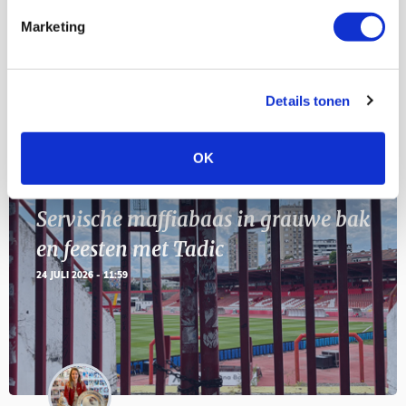
Marketing
11
Geef Mij Maar Amsterdam
SEP
Details tonen
Blogs
OK
Servische maffiabaas in grauwe bak
en feesten met Tadic
24 JULI 2026 - 11:59