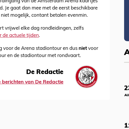
hoofdingang van de Amsterdam Arena kaartjes
d. Je gaat dan mee met de eerst beschikbare
s niet mogelijk, contant betalen evenmin.
vrijwel elke dag rondleidingen, zelfs
r de actuele tijden
.
dig voor de Arena stadiontour en dus
niet
voor
tour en de stadiontour met rondvaart.
De Redactie
le berichten van De Redactie
2
AU
1