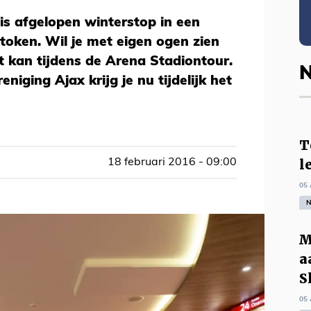
is afgelopen winterstop in een
token. Wil je met eigen ogen zien
 kan tijdens de Arena Stadiontour.
N
niging Ajax krijg je nu tijdelijk het
T
l
18 februari 2016 - 09:00
05 
N
M
a
S
05 