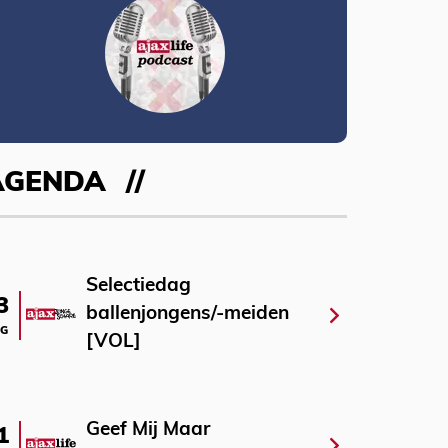
AGENDA
Selectiedag
3
ballenjongens/-meiden
G
[VOL]
Geef Mij Maar
1