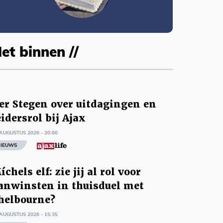
et binnen //
er Stegen over uitdagingen en
eidersrol bij Ajax
AUGUSTUS 2026 - 20:00
IEUWS
íchels elf: zie jij al rol voor
anwinsten in thuisduel met
helbourne?
AUGUSTUS 2026 - 15:35