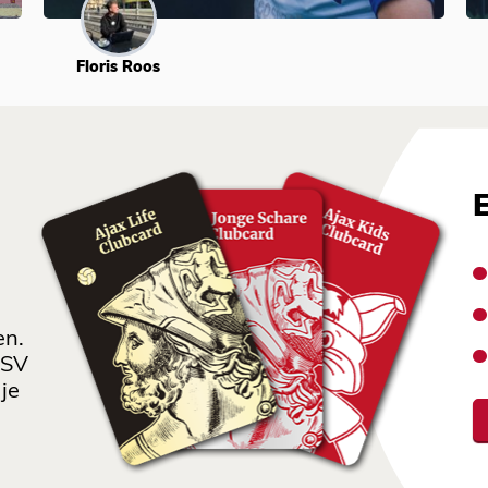
Floris Roos
en.
 SV
je