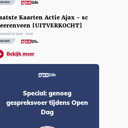
IEUWS
aatste Kaarten Actie Ajax - sc
eerenveen [UITVERKOCHT]
AUGUSTUS 2026 - 15:00
IEUWS
Bekijk meer
Special: genoeg
gespreksvoer tijdens Open
Dag