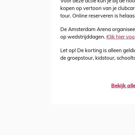
Voor deze actie kun je bij de 
kopen op vertoon van je clubcar
tour. Online reserveren is helaa
De Amsterdam Arena organiseert 
op wedstrijddagen.
Klik hier voo
Let op! De korting is alleen gel
de groepstour, kidstour, school
Bekijk al