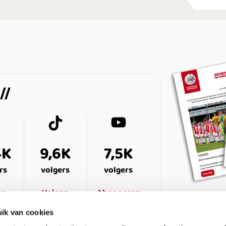
4K
9,6K
7,5K
rs
volgers
volgers
en
Volgen
Abonneren
ik van cookies