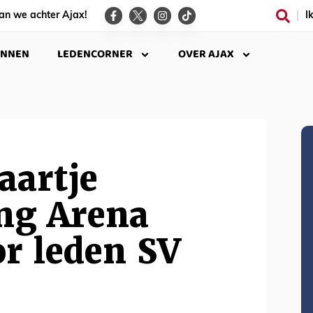
an we achter Ajax!
I
INNEN
LEDENCORNER
OVER AJAX
aartje
ing Arena
or leden SV