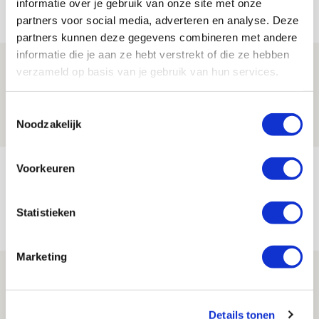
informatie over je gebruik van onze site met onze
Net binnen //
partners voor social media, adverteren en analyse. Deze
partners kunnen deze gegevens combineren met andere
informatie die je aan ze hebt verstrekt of die ze hebben
Word ballenjongen of -meid bij Jong
verzameld op basis van je gebruik van hun services.
Ajax - Helmond Sport!
06 AUGUSTUS 2026 - 13:13
Toestemmingsselectie
Noodzakelijk
PRIJSVRAAG
Reis jij als mascotte mee naar uitduel
Voorkeuren
met Telstar?
Statistieken
06 AUGUSTUS 2026 - 13:04
PRIJSVRAAG
Marketing
Drie dingen die je moet weten over
Ajax - Shelbourne
Details tonen
06 AUGUSTUS 2026 - 09:33