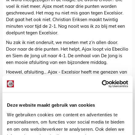
Ik word meegezogen in de magie. De avond ervoor? Die
voel ik niet meer. Ajax moet naar drie punten worden
geschreeuwd. Het mag nu niet mis gaan tegen Excelsior.
Dat gaat het ook niet. Christian Eriksen maakt twintig
minuten voor tijd de 2-1. Nog nooit was ik zo blij met een
doelpunt tegen Excelsior.
Nu zak ik niet onderuit, we moeten met z’n allen door.
Door naar de drie punten. Het helpt, Ajax loopt via Ebecilio
en Siem de Jong uit naar 4-1. De omhaal van De Jong is
een mooie afsluiting van een bijzondere middag.
Hoewel, afsluiting... Ajax - Excelsior heeft me genezen van
het feest van een dag eerder. Ik lust wel weer een biertje.
Niels Pach
Deze website maakt gebruik van cookies
Bekijk alle berichten van Niels Pach
We gebruiken cookies om content en advertenties te
personaliseren, om functies voor social media te bieden
en om ons websiteverkeer te analyseren. Ook delen we