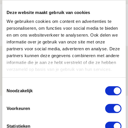
Deze website maakt gebruik van cookies
Brandt: ‘Ajax en Cruijff bleven door
mijn hoofd spoken’
We gebruiken cookies om content en advertenties te
personaliseren, om functies voor social media te bieden
07 AUGUSTUS 2026 - 20:02
en om ons websiteverkeer te analyseren. Ook delen we
NIEUWS
informatie over je gebruik van onze site met onze
partners voor social media, adverteren en analyse. Deze
Míchel geeft blessure-update en
partners kunnen deze gegevens combineren met andere
informatie die je aan ze hebt verstrekt of die ze hebben
spreekt over Godts, Baas en
verzameld op basis van je gebruik van hun services.
aanwinsten
07 AUGUSTUS 2026 - 14:13
Toestemmingsselectie
NIEUWS
Noodzakelijk
Bekijk meer
Voorkeuren
AGENDA
Statistieken