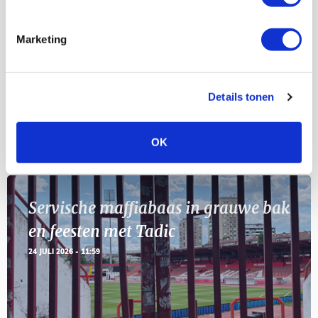
Selectiedag ballenjongens/-meiden
23
[VOL]
AUG
Marketing
11
Geef Mij Maar Amsterdam
SEP
Details tonen
Blogs
OK
Servische maffiabaas in grauwe bak
en feesten met Tadic
24 JULI 2026 - 11:59