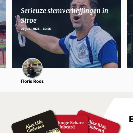
Serieuze stemverheffingen in
Stroe
09 JULI 2026 - 10:15
Floris Roos