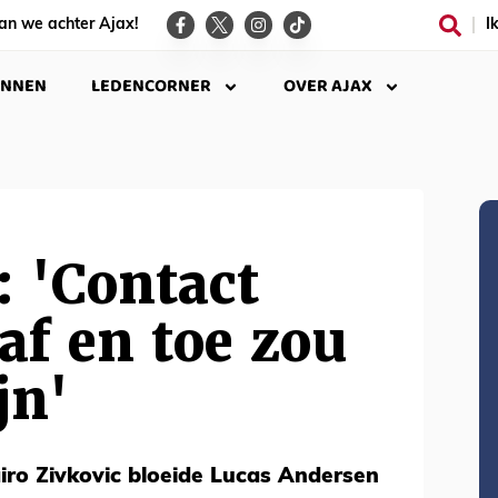
an we achter Ajax!
I
INNEN
LEDENCORNER
OVER AJAX
 'Contact
af en toe zou
jn'
airo Zivkovic bloeide Lucas Andersen