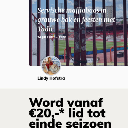
Servische maffiabaas in
grauwe bak en feesten met
Tadic
24 JULI 2026 - 11:59
Lindy Hofstra
Word vanaf
€20,-* lid tot
einde seizoen