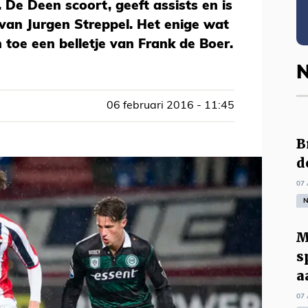
. De Deen scoort, geeft assists en is
 van Jurgen Streppel. Het enige wat
 toe een belletje van Frank de Boer.
N
06 februari 2016 - 11:45
B
d
07 
N
M
s
a
07 