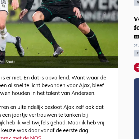
N
V
f
m
07 
F
Pro Shots
is er niet. En dat is opvallend. Want waar de
en al snel te licht bevonden voor Ajax, bleef
wen houden in het talent van Andersen.
en en uiteindelijk besloot Ajax zelf ook dat
een jaartje vertrouwen te tanken bij
ijk heb ik wel twijfels gehad. Maar ik heb vrij
de keuze was door vanaf de eerste dag
esprek met de NOS.