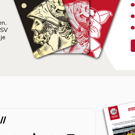
en.
 SV
je