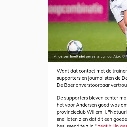
Andersen hoeft niet per se terug naar Ajax. © 
Want dat contact met de trainer 
supporters en journalisten de De
De Boer onverstoorbaar vertrou
De supporters bleven echter morr
het voor Andersen goed was om 
provincieclub Willem II. "Natuurl
snel laten zien dat dit een goe
beslissend te zijn,"
zegt hij in g