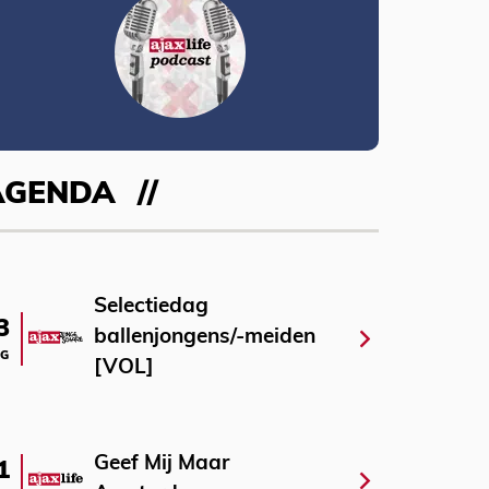
AGENDA
Selectiedag
3
ballenjongens/-meiden
G
[VOL]
Geef Mij Maar
1