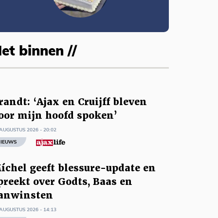
et binnen //
randt: ‘Ajax en Cruijff bleven
oor mijn hoofd spoken’
AUGUSTUS 2026 - 20:02
IEUWS
íchel geeft blessure-update en
preekt over Godts, Baas en
anwinsten
AUGUSTUS 2026 - 14:13