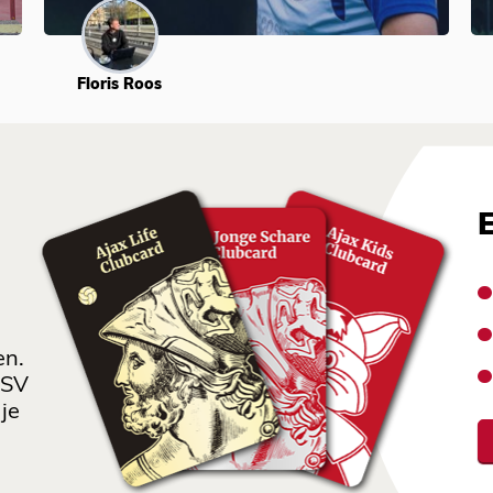
Floris Roos
en.
 SV
je