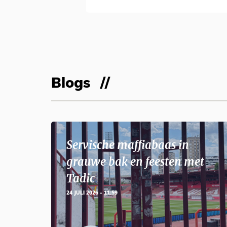
Blogs
Servische maffiabaas in
grauwe bak en feesten met
Tadic
24 JULI 2026 - 11:59