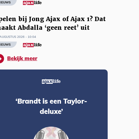
IEUWS
pelen bij Jong Ajax of Ajax 1? Dat
aakt Abdalla ‘geen reet’ uit
AUGUSTUS 2026 - 10:04
IEUWS
Bekijk meer
‘Brandt is een Taylor-
deluxe’