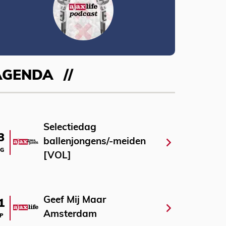
AGENDA
Selectiedag
3
ballenjongens/-meiden
G
[VOL]
Geef Mij Maar
1
Amsterdam
P