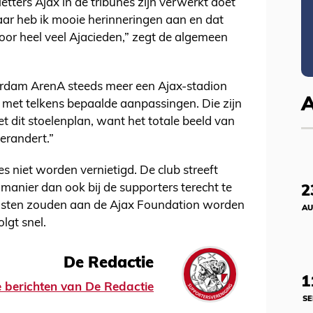
tters Ajax in de tribunes zijn verwerkt doet
r heb ik mooie herinneringen aan en dat
voor heel veel Ajacieden,” zegt de algemeen
terdam ArenA steeds meer een Ajax-stadion
 met telkens bepaalde aanpassingen. Die zijn
et dit stoelenplan, want het totale beeld van
erandert.”
es niet worden vernietigd. De club streeft
manier dan ook bij de supporters terecht te
2
gsten zouden aan de Ajax Foundation worden
AU
lgt snel.
De Redactie
1
le berichten van De Redactie
SE