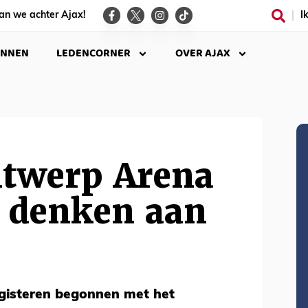
an we achter Ajax!
I
INNEN
LEDENCORNER
OVER AJAX
ntwerp Arena
' denken aan
gisteren begonnen met het