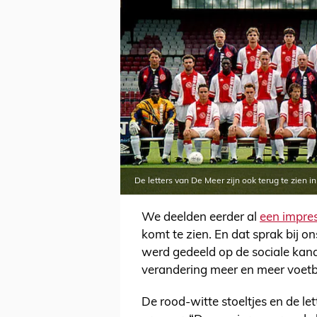
De letters van De Meer zijn ook terug te zien 
We deelden eerder al
een impres
komt te zien. En dat sprak bij o
werd gedeeld op de sociale kan
verandering meer en meer voetb
De rood-witte stoeltjes en de l