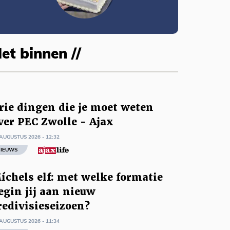
et binnen //
rie dingen die je moet weten
ver PEC Zwolle - Ajax
AUGUSTUS 2026 - 12:32
IEUWS
íchels elf: met welke formatie
egin jij aan nieuw
redivisieseizoen?
AUGUSTUS 2026 - 11:34