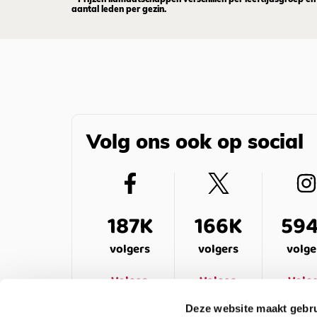
aantal leden per gezin.
Volg ons ook op social
187K
166K
59
volgers
volgers
volge
Volgen
Volgen
Volg
Deze website maakt gebru