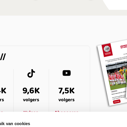
4K
9,6K
7,5K
rs
volgers
volgers
en
Volgen
Abonneren
ik van cookies