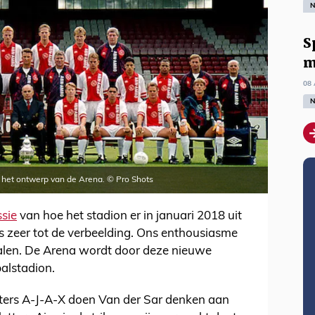
N
S
m
08 
N
in het ontwerp van de Arena. © Pro Shots
sie
van hoe het stadion er in januari 2018 uit
ns zeer tot de verbeelding. Ons enthousiasme
alen. De Arena wordt door deze nieuwe
alstadion.
etters A-J-A-X doen Van der Sar denken aan