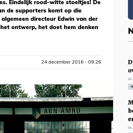
s. Eindelijk rood-witte stoeltjes! De
n de supporters komt op die
k algemeen directeur Edwin van der
t het ontwerp, het doet hem denken
N
D
24 december 2016 - 09:26
o
08 
N
M
b
e
08 