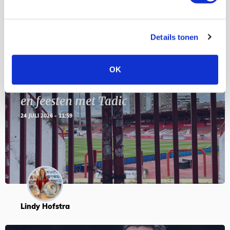
Blogs
Details tonen
OK
Servische maffiabaas in grauwe bak
en feesten met Tadic
24 JULI 2026 - 11:59
Lindy Hofstra