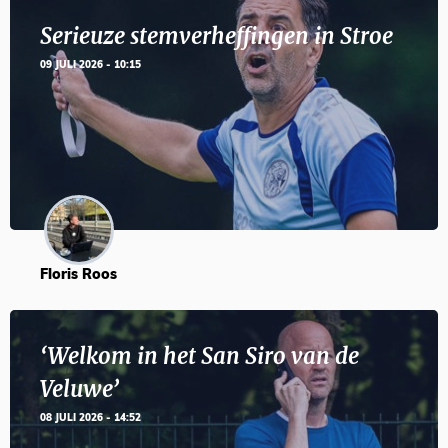
Serieuze stemverheffingen in Stroe
09 JULI 2026 - 10:15
Floris Roos
‘Welkom in het San Siro van de
Veluwe’
08 JULI 2026 - 14:52