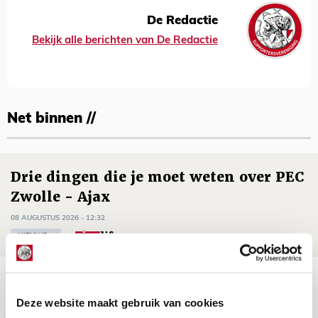
De Redactie
Bekijk alle berichten van De Redactie
Net binnen //
Drie dingen die je moet weten over PEC
Zwolle - Ajax
08 AUGUSTUS 2026 - 12:32
NIEUWS
Míchels elf: met welke formatie begin
jij aan nieuw eredivisieseizoen?
Deze website maakt gebruik van cookies