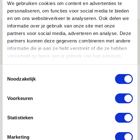
08 AUGUSTUS 2026 - 11:34
We gebruiken cookies om content en advertenties te
NIEUWS
personaliseren, om functies voor social media te bieden
en om ons websiteverkeer te analyseren. Ook delen we
informatie over je gebruik van onze site met onze
Spelen bij Jong Ajax of Ajax 1? Dat
partners voor social media, adverteren en analyse. Deze
maakt Abdalla ‘geen reet’ uit
partners kunnen deze gegevens combineren met andere
informatie die je aan ze hebt verstrekt of die ze hebben
08 AUGUSTUS 2026 - 10:04
verzameld op basis van je gebruik van hun services.
NIEUWS
Bekijk meer
Toestemmingsselectie
Noodzakelijk
AGENDA
Voorkeuren
Selectiedag ballenjongens/-meiden
23
[VOL]
AUG
Statistieken
11
Geef Mij Maar Amsterdam
SEP
Marketing