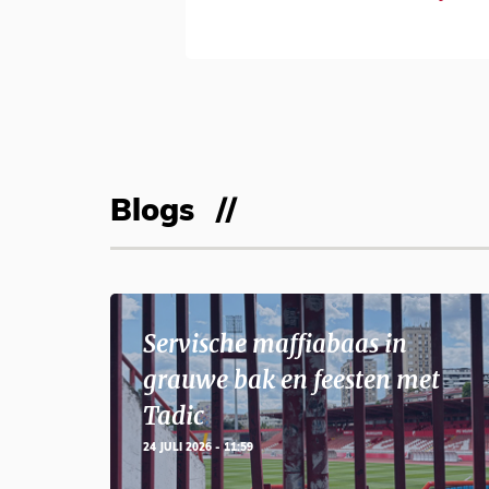
Blogs
Servische maffiabaas in
grauwe bak en feesten met
Tadic
24 JULI 2026 - 11:59