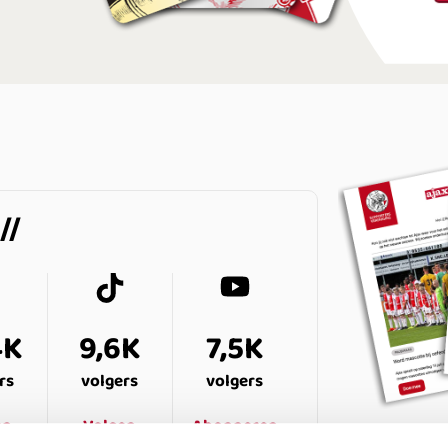
4K
9,6K
7,5K
rs
volgers
volgers
en
Volgen
Abonneren