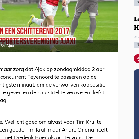
N
L
H
05 
N
 SV Ajax
 maar zorg dat Ajax op zondagmiddag 2 april
telconcurrent Feyenoord te passeren op de
gentigste minuut, om de verworven koppositie
e geven en de landstitel te veroveren, liefst
ag.
e. Wellicht goed om alvast voor Tim Krul te
n een goede Tim Krul, maar Andre Onana heeft
t, met Diederik Boer als achtervang. De