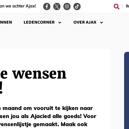
an we achter Ajax!
I
INNEN
LEDENCORNER
OVER AJAX
te wensen
!
n maand om vooruit te kijken naar
en jou als Ajacied alle goeds! Voor
ensenlijstje gemaakt. Maak ook