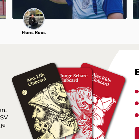
Floris Roos
en.
 SV
je