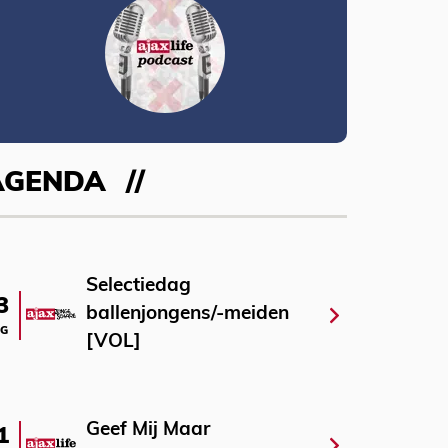
AGENDA
Selectiedag
3
ballenjongens/-meiden
G
[VOL]
Geef Mij Maar
1