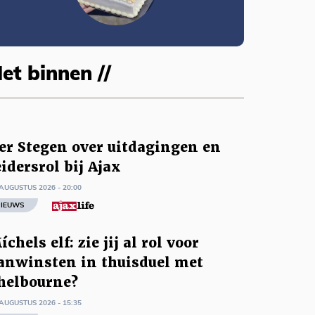
et binnen //
er Stegen over uitdagingen en
eidersrol bij Ajax
AUGUSTUS 2026 - 20:00
IEUWS
íchels elf: zie jij al rol voor
anwinsten in thuisduel met
helbourne?
AUGUSTUS 2026 - 15:35