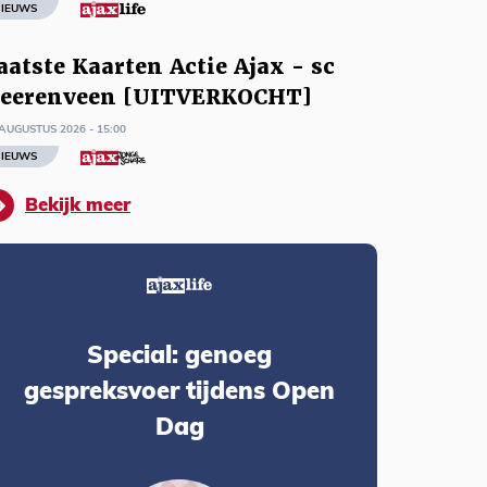
IEUWS
aatste Kaarten Actie Ajax - sc
eerenveen [UITVERKOCHT]
AUGUSTUS 2026 - 15:00
IEUWS
Bekijk meer
Special: genoeg
gespreksvoer tijdens Open
Dag