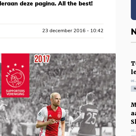
raan deze pagina. All the best!
N
23 december 2016 - 10:42
T
l
05 
N
M
a
S
05 