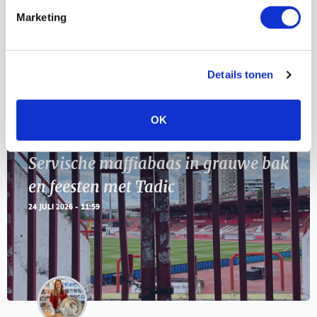
Marketing
11
Geef Mij Maar Amsterdam
SEP
Details tonen
Blogs
OK
Servische maffiabaas in grauwe bak
en feesten met Tadic
24 JULI 2026 - 11:59