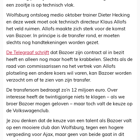
een zooitje is op technisch vlak.
Wolfsburg ontsloeg medio oktober trainer Dieter Hecking
en deze week moet ook technisch directeur Klaus Allofs
het veld ruimen. Allofs maakte zich sterk voor de komst
van Bazoer. In principe is de transfer rond, er moeten
slechts nog handtekeningen worden gezet.
De Telegraaf schrijft
dat Bazoer zijn contract al in bezit
heeft en alleen nog maar hoeft te krabbelen. Slechts als de
raad van commissarissen na het vertrek van Allofs
plotseling een andere koers wil varen, kan Bazoer worden
verzocht om af te zien van zijn transfer.
De transfersom bedraagt zo’n 12 miljoen euro. Over
interesse heeft de twintigjarige niets te klagen – als we
broer Bazoer mogen geloven – maar toch valt de keuze op
de Volkswagenclub.
Je zou denken dat de keuze van een talent als Bazoer valt
op een mooiere club dan Wolfsburg, tegen een hogere
vergoeding voor Ajax, maar geen van beide gaat in dit