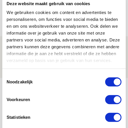
Míchels elf: met welke formatie begin
Deze website maakt gebruik van cookies
jij aan nieuw eredivisieseizoen?
We gebruiken cookies om content en advertenties te
personaliseren, om functies voor social media te bieden
08 AUGUSTUS 2026 - 11:34
en om ons websiteverkeer te analyseren. Ook delen we
NIEUWS
informatie over je gebruik van onze site met onze
partners voor social media, adverteren en analyse. Deze
Spelen bij Jong Ajax of Ajax 1? Dat
partners kunnen deze gegevens combineren met andere
maakt Abdalla ‘geen reet’ uit
informatie die je aan ze hebt verstrekt of die ze hebben
verzameld op basis van je gebruik van hun services.
08 AUGUSTUS 2026 - 10:04
NIEUWS
Toestemmingsselectie
Noodzakelijk
Bekijk meer
AGENDA
Voorkeuren
Selectiedag ballenjongens/-meiden
23
Statistieken
[VOL]
AUG