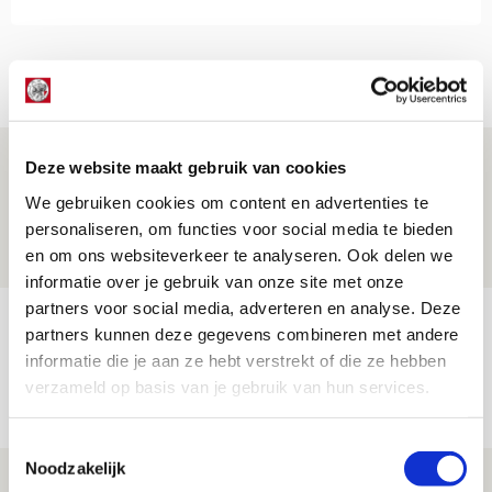
Net binnen //
Is dit de laatste wallpaper van Godts in
Deze website maakt gebruik van cookies
de Johan Cruijff Arena?
We gebruiken cookies om content en advertenties te
personaliseren, om functies voor social media te bieden
07 AUGUSTUS 2026 - 00:36
en om ons websiteverkeer te analyseren. Ook delen we
NIEUWS
informatie over je gebruik van onze site met onze
partners voor social media, adverteren en analyse. Deze
Trotse Klaassen: ‘Vierhonderd duels
partners kunnen deze gegevens combineren met andere
voor mijn club is heel speciaal’
informatie die je aan ze hebt verstrekt of die ze hebben
verzameld op basis van je gebruik van hun services.
06 AUGUSTUS 2026 - 23:43
NIEUWS
Toestemmingsselectie
Noodzakelijk
Ajax zet Shelbourne eenvoudig opzij en