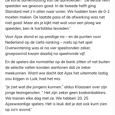
De korte samenvatting van de aanvoerder? “De eerste helft
speelden we gewoon goed. In de tweede helft ging
Standard met z’n allen naar voren. We hadden toen de 0-2
moeten maken. De laatste pass of de afwerking was net
niet goed. Maar als je kijkt met wat voor een ploeg we
speelden, ben ik hartstikke tevreden.”
Voor Ajax stond er op prestige na – en de punten voor
Nederland op de Uefa-ranking – niets op het spel.
Overwintering was al na vier speelronden zeker,
groepswinst kwam daarbij na speelronde vijf.
En de spelers die normaliter op de bank zitten of net buiten
de selectie vallen konden aantonen dat ze zeker
meekunnen. Want wie dacht dat Ajax het uitermate lastig
zou krijgen in Luik, had het mis.
“Je ziet wat die jongens kunnen,” aldus Klaassen over zijn
jonge teamgenoten. “ Het zijn zeker geen koekenbakkers.
We trainen elke dag met ze. We hebben 20, 25
Ajaxwaardige spelers. Het is leuk dat je dat ook kunt zien
op zo’n avond.”